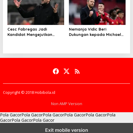
Cesc Fabregas Jadi
Nemanja Vidic Beri
Kandidat Mengejutkan
Dukungan kepada Michael
Pelatih Real Madrid
Carrick
Copyright © 2018 Hobibola.id
Non AMP Version
Pola Gacor
Pola Gacor
Pola Gacor
Pola Gacor
Pola Gacor
Pola
Gacor
Pola Gacor
Pola Gacor
batas bonus dan target
membaca perubahan momentum
pola modal
Exit mobile version
stabil tenang
rasio bayaran super sic bo
strategi entry point