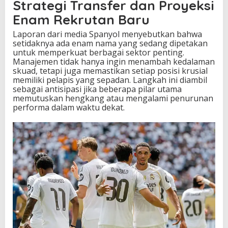
Strategi Transfer dan Proyeksi
t
Enam Rekrutan Baru
a
n
Laporan dari media Spanyol menyebutkan bahwa
g
setidaknya ada enam nama yang sedang dipetakan
B
untuk memperkuat berbagai sektor penting.
a
Manajemen tidak hanya ingin menambah kedalaman
r
skuad, tetapi juga memastikan setiap posisi krusial
u
memiliki pelapis yang sepadan. Langkah ini diambil
sebagai antisipasi jika beberapa pilar utama
memutuskan hengkang atau mengalami penurunan
performa dalam waktu dekat.