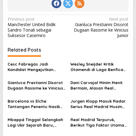
P
Previous post
Next post
Manchester United Bidik
Gianluca Prestianni Disorot
o
Sandro Tonali sebagai
Dugaan Rasisme ke Vinicius
s
Suksesor Casemiro
Junior
t
Related Posts
n
a
Cesc Fabregas Jadi
Wesley Sneijder Kritik
v
Kandidat Mengejutkan
Otamendi di Laga Benfica
Pelatih Real Madrid
vs Madrid
i
Gianluca Prestianni Disorot
Dani Carvajal Minim Menit
g
Dugaan Rasisme ke Vinicius
Bermain, Alasan Real
Junior
Madrid Terungkap
a
Barcelona vs Elche:
Jurgen Klopp Masuk Radar
t
Tantangan Penentu Nasib
Serius Real Madrid Musim
i
Puncak Klasemen
Depan
o
Mbappé Tinggal Selangkah
Real Madrid Terpuruk,
Lagi Ukir Sejarah Baru,
Berikut Tiga Faktor Utama
n
Rekor Ronaldo kini
Merosotnya Era Xabi Alonso