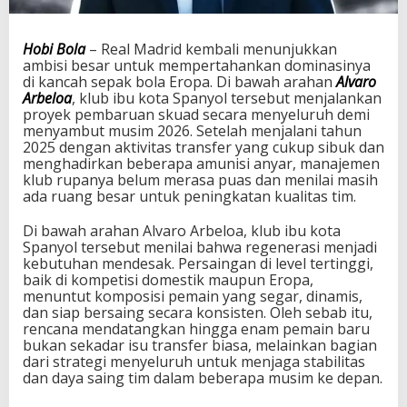
v
o
l
Hobi Bola
– Real Madrid kembali menunjukkan
u
ambisi besar untuk mempertahankan dominasinya
s
di kancah sepak bola Eropa. Di bawah arahan
Alvaro
i
Arbeloa
, klub ibu kota Spanyol tersebut menjalankan
R
proyek pembaruan skuad secara menyeluruh demi
e
menyambut musim 2026. Setelah menjalani tahun
a
2025 dengan aktivitas transfer yang cukup sibuk dan
l
menghadirkan beberapa amunisi anyar, manajemen
M
klub rupanya belum merasa puas dan menilai masih
a
ada ruang besar untuk peningkatan kualitas tim.
d
r
Di bawah arahan Alvaro Arbeloa, klub ibu kota
i
Spanyol tersebut menilai bahwa regenerasi menjadi
d
kebutuhan mendesak. Persaingan di level tertinggi,
D
baik di kompetisi domestik maupun Eropa,
e
menuntut komposisi pemain yang segar, dinamis,
n
dan siap bersaing secara konsisten. Oleh sebab itu,
g
rencana mendatangkan hingga enam pemain baru
a
bukan sekadar isu transfer biasa, melainkan bagian
n
dari strategi menyeluruh untuk menjaga stabilitas
B
dan daya saing tim dalam beberapa musim ke depan.
i
n