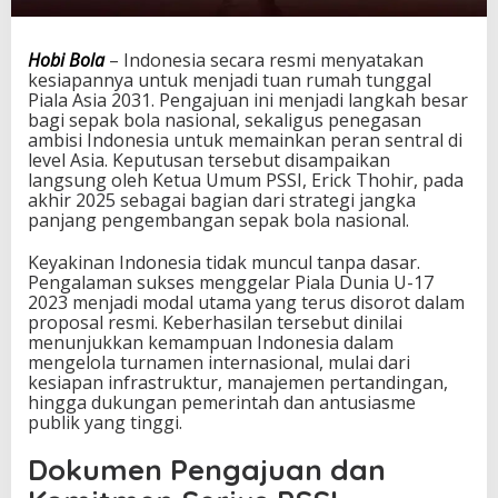
a
n
d
Hobi Bola
– Indonesia secara resmi menyatakan
i
kesiapannya untuk menjadi tuan rumah tunggal
d
Piala Asia 2031. Pengajuan ini menjadi langkah besar
a
bagi sepak bola nasional, sekaligus penegasan
t
ambisi Indonesia untuk memainkan peran sentral di
T
level Asia. Keputusan tersebut disampaikan
u
langsung oleh Ketua Umum PSSI, Erick Thohir, pada
a
akhir 2025 sebagai bagian dari strategi jangka
n
panjang pengembangan sepak bola nasional.
R
u
Keyakinan Indonesia tidak muncul tanpa dasar.
m
Pengalaman sukses menggelar Piala Dunia U-17
a
2023 menjadi modal utama yang terus disorot dalam
h
proposal resmi. Keberhasilan tersebut dinilai
P
menunjukkan kemampuan Indonesia dalam
i
mengelola turnamen internasional, mulai dari
a
kesiapan infrastruktur, manajemen pertandingan,
l
hingga dukungan pemerintah dan antusiasme
a
publik yang tinggi.
A
s
Dokumen Pengajuan dan
i
a