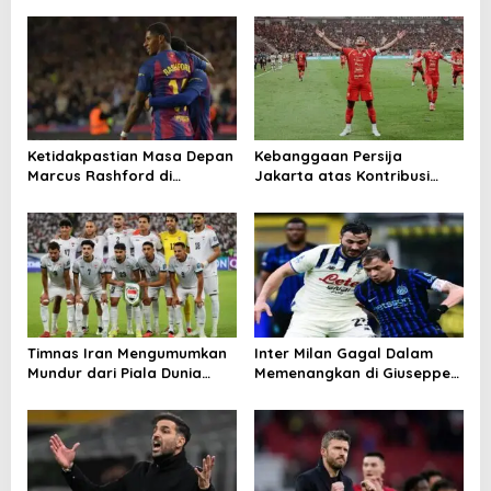
a
t
i
o
n
Ketidakpastian Masa Depan
Kebanggaan Persija
Marcus Rashford di
Jakarta atas Kontribusi
Barcelona
Besar ke Timnas Indonesia
Timnas Iran Mengumumkan
Inter Milan Gagal Dalam
Mundur dari Piala Dunia
Memenangkan di Giuseppe
2026
Meazza