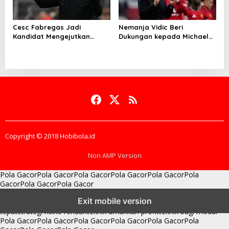
Cesc Fabregas Jadi
Nemanja Vidic Beri
Kandidat Mengejutkan
Dukungan kepada Michael
Pelatih Real Madrid
Carrick
Copyright © 2018 Hobibola.id
Non AMP Version
Pola Gacor
Pola Gacor
Pola Gacor
Pola Gacor
Pola Gacor
Pola
Gacor
Pola Gacor
Pola Gacor
batas bonus dan target
membaca perubahan momentum
pola modal
Exit mobile version
stabil tenang
rasio bayaran super sic bo
strategi entry point
tepat
strategi risiko rendah
teknik amankan profit
teknik bagi modal
Pola Gacor
Pola Gacor
Pola Gacor
Pola Gacor
Pola Gacor
Pola