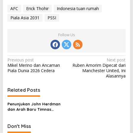
AFC
Erick Thohir
Indonesia tuan rumah
Piala Asia 2031
PSSI
Follow Us
P
Previous post
Next post
Mikel Merino dan Ancaman
Ruben Amorim Dipecat dari
o
Piala Dunia 2026 Cedera
Manchester United, Ini
s
Alasannya
t
Related Posts
n
a
Penunjukan John Herdman
v
dan Arah Baru Timnas
Indonesia
i
g
Don't Miss