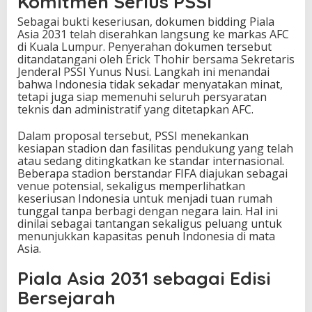
Komitmen Serius PSSI
2
Sebagai bukti keseriusan, dokumen bidding Piala
0
Asia 2031 telah diserahkan langsung ke markas AFC
3
di Kuala Lumpur. Penyerahan dokumen tersebut
1
ditandatangani oleh Erick Thohir bersama Sekretaris
Jenderal PSSI Yunus Nusi. Langkah ini menandai
bahwa Indonesia tidak sekadar menyatakan minat,
tetapi juga siap memenuhi seluruh persyaratan
teknis dan administratif yang ditetapkan AFC.
Dalam proposal tersebut, PSSI menekankan
kesiapan stadion dan fasilitas pendukung yang telah
atau sedang ditingkatkan ke standar internasional.
Beberapa stadion berstandar FIFA diajukan sebagai
venue potensial, sekaligus memperlihatkan
keseriusan Indonesia untuk menjadi tuan rumah
tunggal tanpa berbagi dengan negara lain. Hal ini
dinilai sebagai tantangan sekaligus peluang untuk
menunjukkan kapasitas penuh Indonesia di mata
Asia.
Piala Asia 2031 sebagai Edisi
Bersejarah