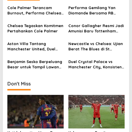
a
v
Cole Palmer Terancam
Performa Gemilang Yan
Burnout, Performa Chelsea
Diomande Bersama RB
i
Ikut Terdampak
Leipzig
g
Chelsea Tegaskan Komitmen
Conor Gallagher Resmi Jadi
Pertahankan Cole Palmer
Amunisi Baru Tottenham
a
Hotspur
t
Aston Villa Tantang
Newcastle vs Chelsea: Ujian
i
Manchester United, Duel
Berat The Blues di St
Penentu Momentum Musim
James’ Park
o
Benjamin Sesko Berpeluang
Duel Crystal Palace vs
n
Besar untuk Tampil Lawan
Manchester City, Konsistensi
Bournemouth, Sinyal Positif
Tim Tamu Dipertaruhkan
Jelang Laga
Don't Miss