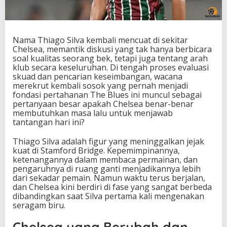
S
i
l
v
Nama Thiago Silva kembali mencuat di sekitar
a
Chelsea, memantik diskusi yang tak hanya berbicara
k
soal kualitas seorang bek, tetapi juga tentang arah
e
klub secara keseluruhan. Di tengah proses evaluasi
C
skuad dan pencarian keseimbangan, wacana
h
merekrut kembali sosok yang pernah menjadi
e
fondasi pertahanan The Blues ini muncul sebagai
l
pertanyaan besar apakah Chelsea benar-benar
s
membutuhkan masa lalu untuk menjawab
e
tantangan hari ini?
a
P
Thiago Silva adalah figur yang meninggalkan jejak
i
kuat di Stamford Bridge. Kepemimpinannya,
c
ketenangannya dalam membaca permainan, dan
u
pengaruhnya di ruang ganti menjadikannya lebih
P
dari sekadar pemain. Namun waktu terus berjalan,
e
dan Chelsea kini berdiri di fase yang sangat berbeda
r
dibandingkan saat Silva pertama kali mengenakan
d
seragam biru.
e
b
Chelsea yang Berubah dan
a