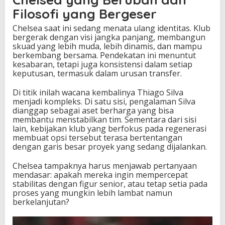
t
Filosofi yang Bergeser
a
n
Chelsea saat ini sedang menata ulang identitas. Klub
P
bergerak dengan visi jangka panjang, membangun
r
skuad yang lebih muda, lebih dinamis, dan mampu
o
berkembang bersama. Pendekatan ini menuntut
y
kesabaran, tetapi juga konsistensi dalam setiap
e
keputusan, termasuk dalam urusan transfer.
k
K
Di titik inilah wacana kembalinya Thiago Silva
l
menjadi kompleks. Di satu sisi, pengalaman Silva
u
dianggap sebagai aset berharga yang bisa
b
membantu menstabilkan tim. Sementara dari sisi
lain, kebijakan klub yang berfokus pada regenerasi
membuat opsi tersebut terasa bertentangan
dengan garis besar proyek yang sedang dijalankan.
Chelsea tampaknya harus menjawab pertanyaan
mendasar: apakah mereka ingin mempercepat
stabilitas dengan figur senior, atau tetap setia pada
proses yang mungkin lebih lambat namun
berkelanjutan?