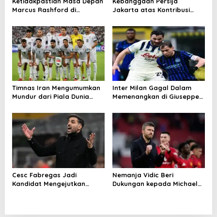
Ketidakpastian Masa Depan
Kebanggaan Persija
Marcus Rashford di
Jakarta atas Kontribusi
Barcelona
Besar ke Timnas Indonesia
Timnas Iran Mengumumkan
Inter Milan Gagal Dalam
Mundur dari Piala Dunia
Memenangkan di Giuseppe
2026
Meazza
Cesc Fabregas Jadi
Nemanja Vidic Beri
Kandidat Mengejutkan
Dukungan kepada Michael
Pelatih Real Madrid
Carrick