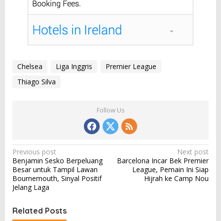
Chelsea
Liga Inggris
Premier League
Thiago Silva
Follow Us
P
Previous post
Next post
Benjamin Sesko Berpeluang
Barcelona Incar Bek Premier
o
Besar untuk Tampil Lawan
League, Pemain Ini Siap
s
Bournemouth, Sinyal Positif
Hijrah ke Camp Nou
Jelang Laga
t
n
Related Posts