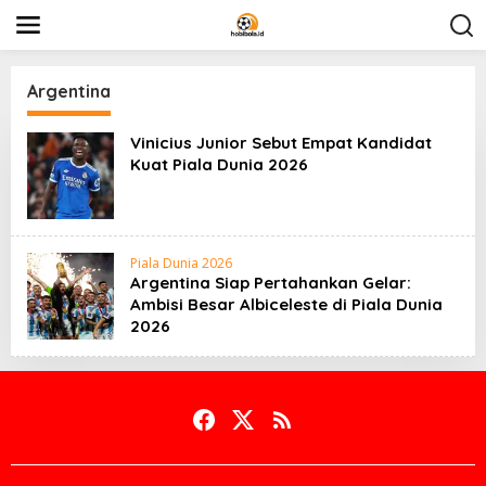
S
k
i
p
t
Argentina
o
c
Vinicius Junior Sebut Empat Kandidat
o
n
Kuat Piala Dunia 2026
t
e
n
t
Piala Dunia 2026
Argentina Siap Pertahankan Gelar:
Ambisi Besar Albiceleste di Piala Dunia
2026