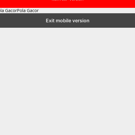
la Gacor
Pola Gacor
stabil tenang
rasio bayaran super sic bo
strategi entry point tepat
strat
Exit mobile version
la Gacor
Pola Gacor