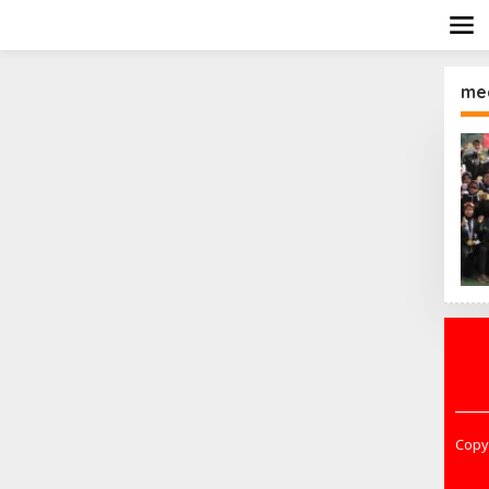
S
k
i
p
t
med
o
c
o
n
t
e
n
t
Copy