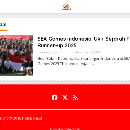
ali
SEA Games Indonesia: Ukir Sejarah Fi
Runner-up 2025
B
Indonesia
,
Trending
|
December 23, 2025
Y
Hobi Bola – Keberhasilan kontingen Indonesia di SE
A
Games 2025 Thailand menjadi
D
M
I
N
right © 2018 Hobibola.id
Non AMP Version