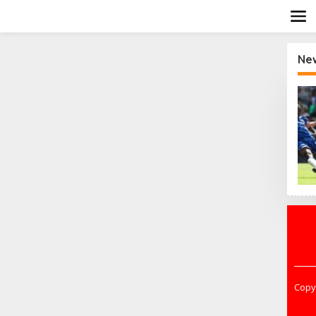
S
k
i
p
t
Ne
o
c
o
n
t
e
n
t
Copy