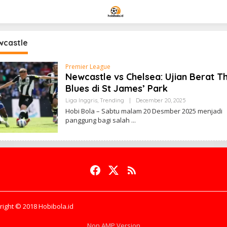
wcastle
Premier League
Newcastle vs Chelsea: Ujian Berat T
Blues di St James’ Park
B
Liga Inggris
,
Trending
|
December 20, 2025
Y
Hobi Bola – Sabtu malam 20 Desmber 2025 menjadi
A
panggung bagi salah
D
M
I
N
right © 2018 Hobibola.id
Non AMP Version