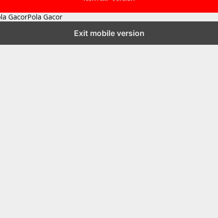
la Gacor
Pola Gacor
stabil tenang
rasio bayaran super sic bo
strategi entry point tepat
strat
Exit mobile version
la Gacor
Pola Gacor