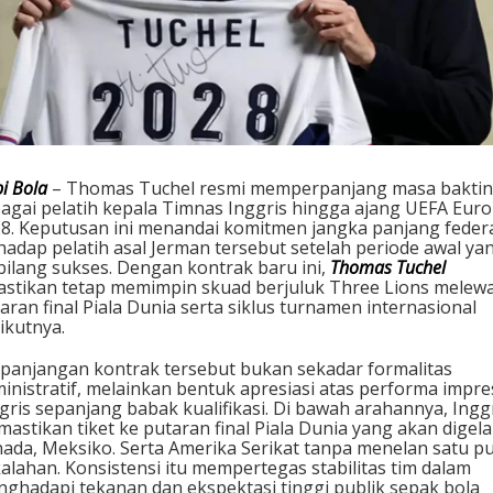
M
i
s
i
B
e
r
s
a
i Bola
– Thomas Tuchel resmi memperpanjang masa baktin
m
agai pelatih kepala Timnas Inggris hingga ajang UEFA Euro
a
8. Keputusan ini menandai komitmen jangka panjang feder
I
hadap pelatih asal Jerman tersebut setelah periode awal ya
n
bilang sukses. Dengan kontrak baru ini,
Thomas Tuchel
g
astikan tetap memimpin skuad berjuluk Three Lions melewa
g
aran final Piala Dunia serta siklus turnamen internasional
r
ikutnya.
i
s
panjangan kontrak tersebut bukan sekadar formalitas
h
inistratif, melainkan bentuk apresiasi atas performa impre
i
gris sepanjang babak kualifikasi. Di bawah arahannya, Ingg
n
astikan tiket ke putaran final Piala Dunia yang akan digela
g
ada, Meksiko. Serta Amerika Serikat tanpa menelan satu p
g
alahan. Konsistensi itu mempertegas stabilitas tim dalam
a
ghadapi tekanan dan ekspektasi tinggi publik sepak bola
E