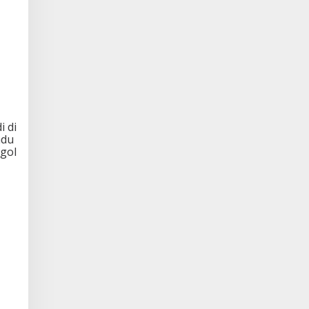
i di
adu
 gol