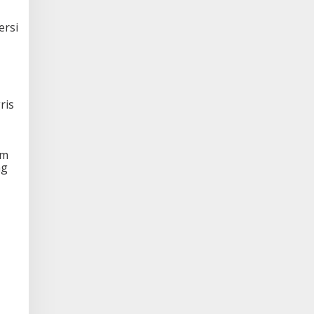
ersi
ris
am
ng