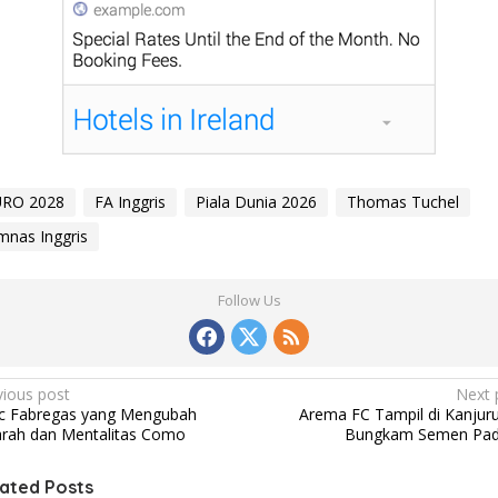
URO 2028
FA Inggris
Piala Dunia 2026
Thomas Tuchel
mnas Inggris
Follow Us
vious post
Next 
c Fabregas yang Mengubah
Arema FC Tampil di Kanjur
arah dan Mentalitas Como
Bungkam Semen Pa
ated Posts