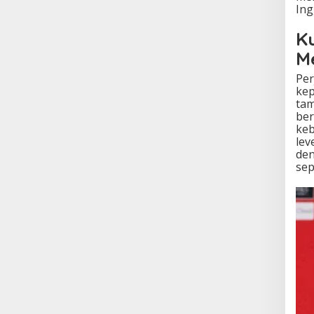
Ing
K
M
Per
kep
tam
ber
keb
lev
den
sep