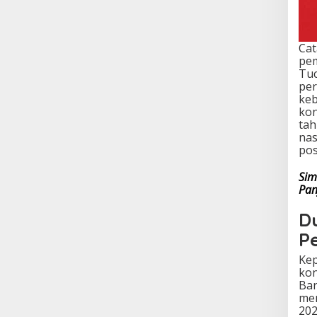
Cat
pem
Tuc
per
keb
kon
tah
nas
pos
Sim
Pan
D
Pe
Kep
kon
Bar
men
202