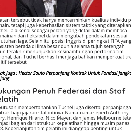
atan tersebut tidak hanya mencerminkan kualitas individu 
ain, tetapi juga keberhasilan sistem taktik yang diterapkan
hel. Ia dikenal sebagai pelatih yang detail dalam membaca
mainan dan fleksibel dalam mengubah pendekatan sesuai
utuhan laga. Selain itu, posisi Inggris di peringkat FIFA yan
sisten berada di lima besar dunia selama tujuh setengah
un terakhir menunjukkan kesinambungan performa tim
ional, dan Tuchel berhasil menjaga bahkan memperkuat tr
itif tersebut.
ak Juga : Hector Souto Perpanjang Kontrak Untuk Fondasi Jangk
jang
ukungan Penuh Federasi dan Staf
latih
utusan mempertahankan Tuchel juga disertai perpanjang
trak bagi jajaran staf intinya. Nama-nama seperti Anthony
ry, Henrique Hilario, Nico Mayer, dan James Melbourne tet
jadi bagian dari struktur kepelatihan hingga musim panas
8. Keberlanjutan tim pelatih ini dianggap penting untuk