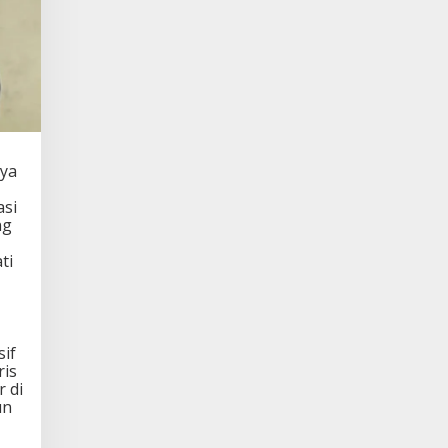
ya
asi
ng
ti
sif
ris
r di
un