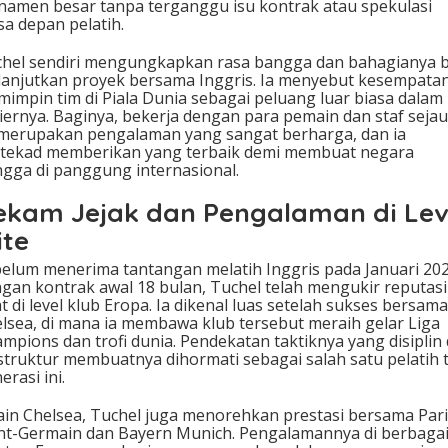
namen besar tanpa terganggu isu kontrak atau spekulasi
a depan pelatih.
hel sendiri mengungkapkan rasa bangga dan bahagianya b
anjutkan proyek bersama Inggris. Ia menyebut kesempata
impin tim di Piala Dunia sebagai peluang luar biasa dalam
iernya. Baginya, bekerja dengan para pemain dan staf seja
 merupakan pengalaman yang sangat berharga, dan ia
tekad memberikan yang terbaik demi membuat negara
gga di panggung internasional.
ekam Jejak dan Pengalaman di Lev
ite
elum menerima tantangan melatih Inggris pada Januari 20
gan kontrak awal 18 bulan, Tuchel telah mengukir reputasi
t di level klub Eropa. Ia dikenal luas setelah sukses bersama
lsea, di mana ia membawa klub tersebut meraih gelar Liga
mpions dan trofi dunia. Pendekatan taktiknya yang disiplin
struktur membuatnya dihormati sebagai salah satu pelatih 
erasi ini.
ain Chelsea, Tuchel juga menorehkan prestasi bersama Par
nt-Germain dan Bayern Munich. Pengalamannya di berbaga