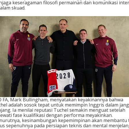
jaga keseragaman filosofi permainan dan komunikasi inter
dalam skuad.
 FA, Mark Bullingham, menyatakan keyakinannya bahwa
hel adalah sosok tepat untuk memimpin Inggris dalam jan
jang. Ia menilai reputasi Tuchel semakin menguat setelah
ewati fase kualifikasi dengan performa meyakinkan.
nurutnya, kesinambungan kepemimpinan akan membantu 
us sepenuhnya pada persiapan teknis dan mental menjelan