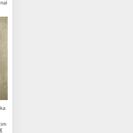
nal
gka
tim
g