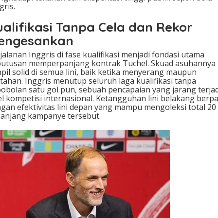
gris.
U
R
ualifikasi Tanpa Cela dan Rekor
O
2
engesankan
0
2
jalanan Inggris di fase kualifikasi menjadi fondasi utama
8
utusan memperpanjang kontrak Tuchel. Skuad asuhannya
pil solid di semua lini, baik ketika menyerang maupun
tahan. Inggris menutup seluruh laga kualifikasi tanpa
obolan satu gol pun, sebuah pencapaian yang jarang terjad
el kompetisi internasional. Ketangguhan lini belakang berp
gan efektivitas lini depan yang mampu mengoleksi total 20
anjang kampanye tersebut.