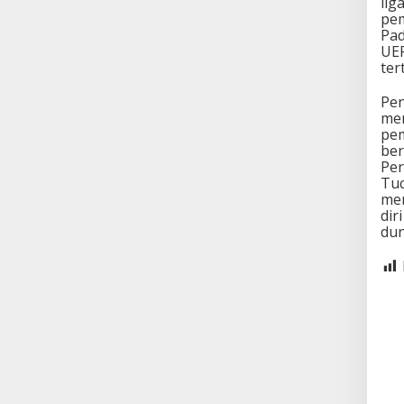
lig
pem
Pad
UEF
ter
Pen
mem
pem
ber
Per
Tuc
men
dir
dun