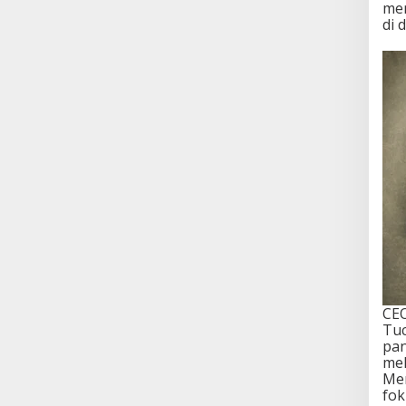
men
di 
CEO
Tuc
pan
mel
Me
fok