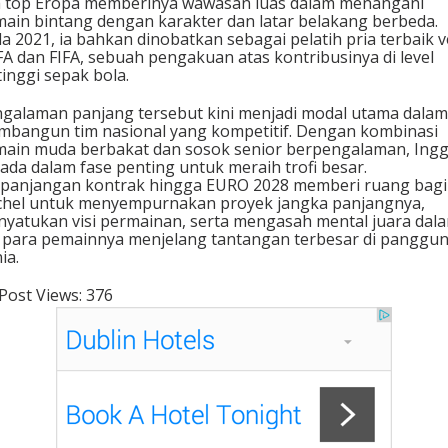
a top Eropa memberinya wawasan luas dalam menangani
ain bintang dengan karakter dan latar belakang berbeda.
a 2021, ia bahkan dinobatkan sebagai pelatih pria terbaik v
A dan FIFA, sebuah pengakuan atas kontribusinya di level
tinggi sepak bola.
galaman panjang tersebut kini menjadi modal utama dalam
bangun tim nasional yang kompetitif. Dengan kombinasi
ain muda berbakat dan sosok senior berpengalaman, Ingg
ada dalam fase penting untuk meraih trofi besar.
panjangan kontrak hingga EURO 2028 memberi ruang bagi
hel untuk menyempurnakan proyek jangka panjangnya,
yatukan visi permainan, serta mengasah mental juara dal
i para pemainnya menjelang tantangan terbesar di panggu
ia.
Post Views:
376