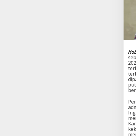
Hob
seb
202
ter
ter
dip
put
ber
Per
adm
Ing
mem
Kan
kek
men