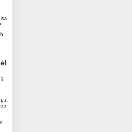
isa
n
uh
el
25
 dan
top
is
i