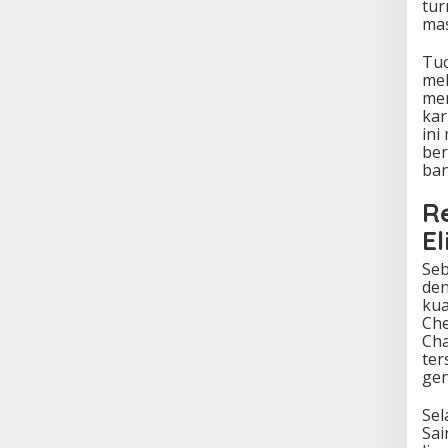
tur
mas
Tuc
mel
mem
kar
ini
ber
ban
R
El
Seb
den
kua
Che
Cha
ter
gen
Sel
Sai