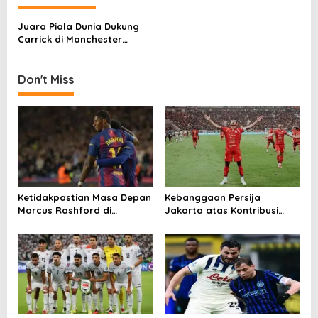
n
a
Juara Piala Dunia Dukung
v
Carrick di Manchester
United
i
g
Don't Miss
a
t
i
o
n
Ketidakpastian Masa Depan
Kebanggaan Persija
Marcus Rashford di
Jakarta atas Kontribusi
Barcelona
Besar ke Timnas Indonesia