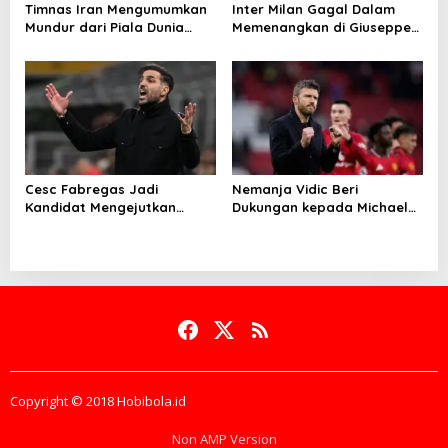
Timnas Iran Mengumumkan
Inter Milan Gagal Dalam
Mundur dari Piala Dunia
Memenangkan di Giuseppe
2026
Meazza
Cesc Fabregas Jadi
Nemanja Vidic Beri
Kandidat Mengejutkan
Dukungan kepada Michael
Pelatih Real Madrid
Carrick
Copyright © 2018 Hobibola.id
Non AMP Version