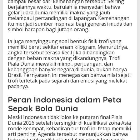
dampak besar dari kemenangan tersebut. Seiring
berjalannya waktu, barulah ia menyadari bahwa
gelar juara dunia memiliki makna yang jauh
melampaui pertandingan di lapangan. Kemenangan
itu menjadi sumber inspirasi bagi generasi muda dan
simbol harapan bagi jutaan orang.
Ia juga menyinggung soal bentuk fisik trofi yang
memiliki berat sekitar enam kilogram. Menurutnya,
angka tersebut terasa kecil jika dibandingkan
dengan beban makna yang dikandungnya. Trofi
Piala Dunia mewakili mimpi, perjuangan, dan
kebanggaan banyak negara di dunia, bukan hanya
Brasil. Pernyataan ini menegaskan bahwa nilai sejati
trofi terletak pada sejarah dan emosi yang melekat
padanya.
Peran Indonesia dalam Peta
Sepak Bola Dunia
Meski Indonesia tidak lolos ke putaran final Piala
Dunia 2026 setelah tersingkir di kualifikasi zona Asia
ronde keempat, kehadiran tur trofi ini tetap memiliki
arti penting. Agenda tersebut menunjukkan bahwa
Indonesia tetap dilibatkan dalam ekosistem sepak