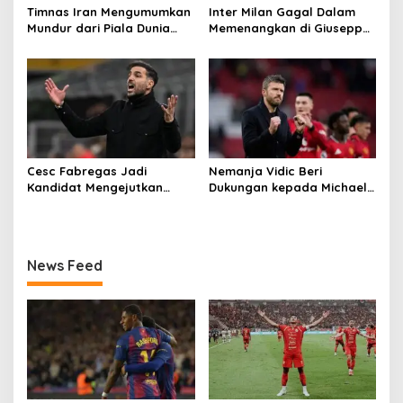
Timnas Iran Mengumumkan
Inter Milan Gagal Dalam
Mundur dari Piala Dunia
Memenangkan di Giuseppe
2026
Meazza
Cesc Fabregas Jadi
Nemanja Vidic Beri
Kandidat Mengejutkan
Dukungan kepada Michael
Pelatih Real Madrid
Carrick
News Feed