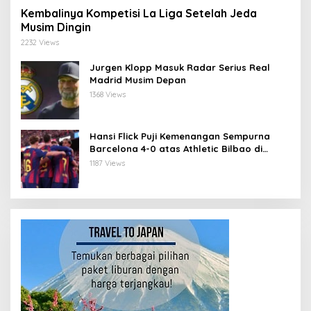
Kembalinya Kompetisi La Liga Setelah Jeda
Musim Dingin
2232 Views
Jurgen Klopp Masuk Radar Serius Real
Madrid Musim Depan
1368 Views
Hansi Flick Puji Kemenangan Sempurna
Barcelona 4-0 atas Athletic Bilbao di
Stadium Baru Camp Nou
1187 Views