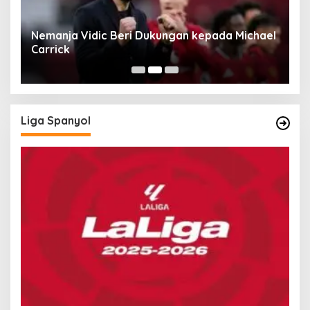
rd
Nemanja Vidic Beri Dukungan kepada Michael
L
Carrick
C
Liga Spanyol