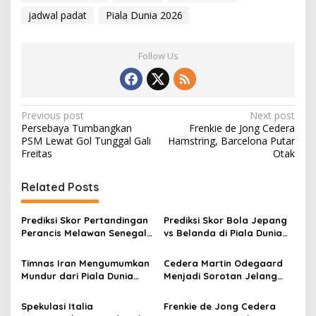
jadwal padat
Piala Dunia 2026
Follow Us
Post
Previous post
Next post
Persebaya Tumbangkan
Frenkie de Jong Cedera
navigation
PSM Lewat Gol Tunggal Gali
Hamstring, Barcelona Putar
Freitas
Otak
Related Posts
Prediksi Skor Pertandingan
Prediksi Skor Bola Jepang
Perancis Melawan Senegal
vs Belanda di Piala Dunia
di Piala Dunia 2026
2026
Timnas Iran Mengumumkan
Cedera Martin Odegaard
Mundur dari Piala Dunia
Menjadi Sorotan Jelang
2026
Agenda Internasional
Spekulasi Italia
Frenkie de Jong Cedera