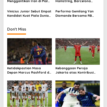
Menggantikan Iran di Piala
Hamstring, Barcelona
Dunia 2026
Putar Otak
Vinicius Junior Sebut Empat
Performa Gemilang Yan
Kandidat Kuat Piala Dunia
Diomande Bersama RB
2026
Leipzig
Don't Miss
Ketidakpastian Masa
Kebanggaan Persija
Depan Marcus Rashford di
Jakarta atas Kontribusi
Barcelona
Besar ke Timnas Indonesia