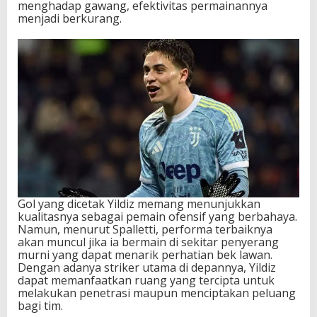
menghadap gawang, efektivitas permainannya
menjadi berkurang.
Gol yang dicetak Yildiz memang menunjukkan
kualitasnya sebagai pemain ofensif yang berbahaya.
Namun, menurut Spalletti, performa terbaiknya
akan muncul jika ia bermain di sekitar penyerang
murni yang dapat menarik perhatian bek lawan.
Dengan adanya striker utama di depannya, Yildiz
dapat memanfaatkan ruang yang tercipta untuk
melakukan penetrasi maupun menciptakan peluang
bagi tim.