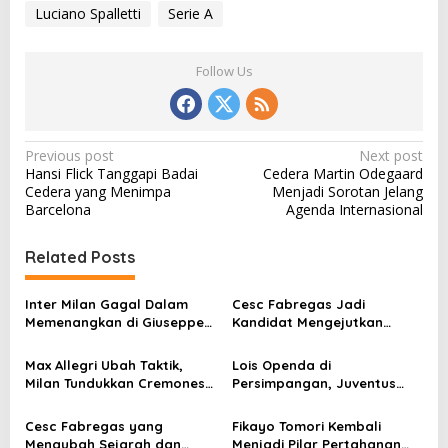
Luciano Spalletti
Serie A
Follow Us
P
Previous post
Next post
Hansi Flick Tanggapi Badai
Cedera Martin Odegaard
o
Cedera yang Menimpa
Menjadi Sorotan Jelang
s
Barcelona
Agenda Internasional
t
Related Posts
n
a
Inter Milan Gagal Dalam
Cesc Fabregas Jadi
v
Memenangkan di Giuseppe
Kandidat Mengejutkan
Meazza
Pelatih Real Madrid
i
Max Allegri Ubah Taktik,
Lois Openda di
g
Milan Tundukkan Cremonese
Persimpangan, Juventus
di San Siro
Hadapi Dilema Transfer
a
Cesc Fabregas yang
Fikayo Tomori Kembali
t
Mengubah Sejarah dan
Menjadi Pilar Pertahanan