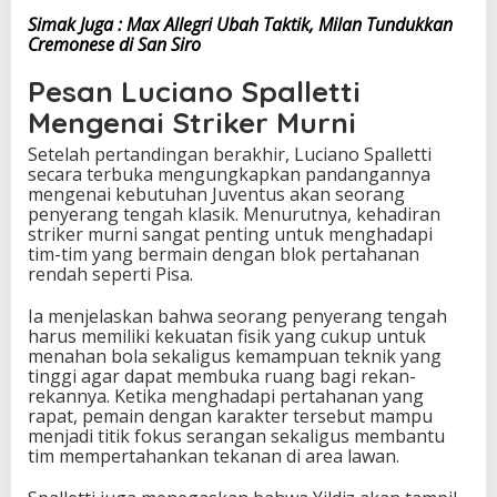
Simak Juga : Max Allegri Ubah Taktik, Milan Tundukkan
Cremonese di San Siro
Pesan Luciano Spalletti
Mengenai Striker Murni
Setelah pertandingan berakhir, Luciano Spalletti
secara terbuka mengungkapkan pandangannya
mengenai kebutuhan Juventus akan seorang
penyerang tengah klasik. Menurutnya, kehadiran
striker murni sangat penting untuk menghadapi
tim-tim yang bermain dengan blok pertahanan
rendah seperti Pisa.
Ia menjelaskan bahwa seorang penyerang tengah
harus memiliki kekuatan fisik yang cukup untuk
menahan bola sekaligus kemampuan teknik yang
tinggi agar dapat membuka ruang bagi rekan-
rekannya. Ketika menghadapi pertahanan yang
rapat, pemain dengan karakter tersebut mampu
menjadi titik fokus serangan sekaligus membantu
tim mempertahankan tekanan di area lawan.