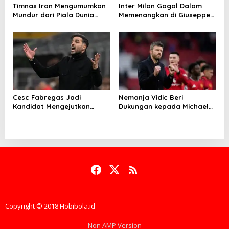
Timnas Iran Mengumumkan
Inter Milan Gagal Dalam
Mundur dari Piala Dunia
Memenangkan di Giuseppe
2026
Meazza
Cesc Fabregas Jadi
Nemanja Vidic Beri
Kandidat Mengejutkan
Dukungan kepada Michael
Pelatih Real Madrid
Carrick
Copyright © 2018 Hobibola.id
Non AMP Version