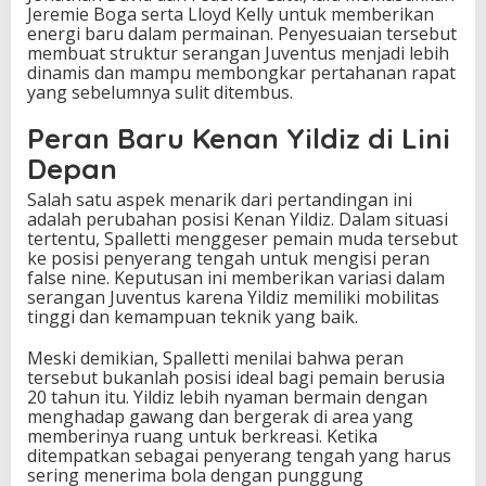
Jeremie Boga serta Lloyd Kelly untuk memberikan
energi baru dalam permainan. Penyesuaian tersebut
membuat struktur serangan Juventus menjadi lebih
dinamis dan mampu membongkar pertahanan rapat
yang sebelumnya sulit ditembus.
Peran Baru Kenan Yildiz di Lini
Depan
Salah satu aspek menarik dari pertandingan ini
adalah perubahan posisi Kenan Yildiz. Dalam situasi
tertentu, Spalletti menggeser pemain muda tersebut
ke posisi penyerang tengah untuk mengisi peran
false nine. Keputusan ini memberikan variasi dalam
serangan Juventus karena Yildiz memiliki mobilitas
tinggi dan kemampuan teknik yang baik.
Meski demikian, Spalletti menilai bahwa peran
tersebut bukanlah posisi ideal bagi pemain berusia
20 tahun itu. Yildiz lebih nyaman bermain dengan
menghadap gawang dan bergerak di area yang
memberinya ruang untuk berkreasi. Ketika
ditempatkan sebagai penyerang tengah yang harus
sering menerima bola dengan punggung