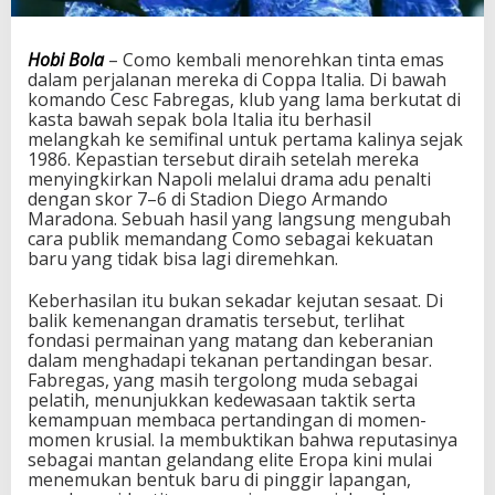
b
a
h
Hobi Bola
– Como kembali menorehkan tinta emas
S
dalam perjalanan mereka di Coppa Italia. Di bawah
e
komando Cesc Fabregas, klub yang lama berkutat di
j
kasta bawah sepak bola Italia itu berhasil
a
melangkah ke semifinal untuk pertama kalinya sejak
r
1986. Kepastian tersebut diraih setelah mereka
a
menyingkirkan Napoli melalui drama adu penalti
h
dengan skor 7–6 di Stadion Diego Armando
d
Maradona. Sebuah hasil yang langsung mengubah
a
cara publik memandang Como sebagai kekuatan
n
baru yang tidak bisa lagi diremehkan.
M
e
Keberhasilan itu bukan sekadar kejutan sesaat. Di
n
balik kemenangan dramatis tersebut, terlihat
t
fondasi permainan yang matang dan keberanian
a
dalam menghadapi tekanan pertandingan besar.
l
Fabregas, yang masih tergolong muda sebagai
i
pelatih, menunjukkan kedewasaan taktik serta
t
kemampuan membaca pertandingan di momen-
a
momen krusial. Ia membuktikan bahwa reputasinya
s
sebagai mantan gelandang elite Eropa kini mulai
C
menemukan bentuk baru di pinggir lapangan,
o