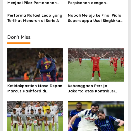
t
Menjadi Pilar Pertahanan
Perpisahan dengan
i
Milan
Liverpool
o
Performa Rafael Leao yang
Napoli Melaju ke Final Piala
Terlihat Menurun di Serie A
Supercoppa Usai Singkirkan
n
AC Milan 2-0, Conte Puji
Mental Juara Timnya
Don't Miss
Ketidakpastian Masa Depan
Kebanggaan Persija
Marcus Rashford di
Jakarta atas Kontribusi
Barcelona
Besar ke Timnas Indonesia