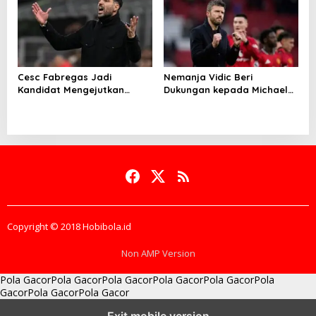
Cesc Fabregas Jadi
Nemanja Vidic Beri
Kandidat Mengejutkan
Dukungan kepada Michael
Pelatih Real Madrid
Carrick
Copyright © 2018 Hobibola.id
Non AMP Version
Pola Gacor
Pola Gacor
Pola Gacor
Pola Gacor
Pola Gacor
Pola
Gacor
Pola Gacor
Pola Gacor
batas bonus dan target
membaca perubahan momentum
pola modal