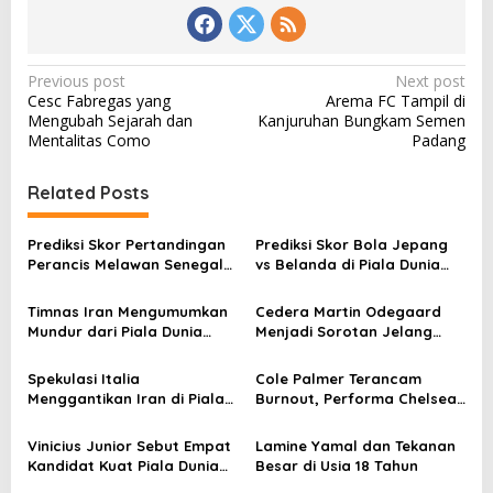
P
Previous post
Next post
Cesc Fabregas yang
Arema FC Tampil di
o
Mengubah Sejarah dan
Kanjuruhan Bungkam Semen
s
Mentalitas Como
Padang
t
Related Posts
n
a
Prediksi Skor Pertandingan
Prediksi Skor Bola Jepang
v
Perancis Melawan Senegal
vs Belanda di Piala Dunia
di Piala Dunia 2026
2026
i
Timnas Iran Mengumumkan
Cedera Martin Odegaard
g
Mundur dari Piala Dunia
Menjadi Sorotan Jelang
2026
Agenda Internasional
a
Spekulasi Italia
Cole Palmer Terancam
t
Menggantikan Iran di Piala
Burnout, Performa Chelsea
i
Dunia 2026
Ikut Terdampak
o
Vinicius Junior Sebut Empat
Lamine Yamal dan Tekanan
Kandidat Kuat Piala Dunia
Besar di Usia 18 Tahun
n
2026