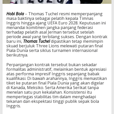
M
i
s
Hobi Bola
– Thomas Tuchel resmi memperpanjang
i
masa baktinya sebagai pelatih kepala Timnas
B
Inggris hingga ajang UEFA Euro 2028. Keputusan ini
e
menandai komitmen jangka panjang federasi
r
terhadap pelatih asal Jerman tersebut setelah
s
periode awal yang terbilang sukses. Dengan kontrak
a
baru ini,
Thomas Tuchel
dipastikan tetap memimpin
m
skuad berjuluk Three Lions melewati putaran final
a
Piala Dunia serta siklus turnamen internasional
I
berikutnya.
n
g
Perpanjangan kontrak tersebut bukan sekadar
g
formalitas administratif, melainkan bentuk apresiasi
r
atas performa impresif Inggris sepanjang babak
i
kualifikasi. Di bawah arahannya, Inggris memastikan
s
tiket ke putaran final Piala Dunia yang akan digelar
h
di Kanada, Meksiko. Serta Amerika Serikat tanpa
i
menelan satu pun kekalahan. Konsistensi itu
n
mempertegas stabilitas tim dalam menghadapi
g
tekanan dan ekspektasi tinggi publik sepak bola
g
Inggris.
a
E