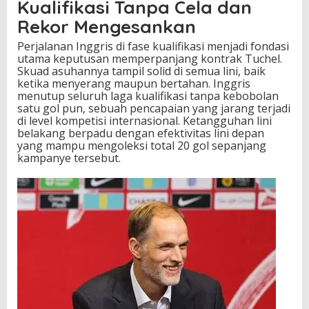
Kualifikasi Tanpa Cela dan
U
Rekor Mengesankan
R
O
Perjalanan Inggris di fase kualifikasi menjadi fondasi
2
utama keputusan memperpanjang kontrak Tuchel.
0
Skuad asuhannya tampil solid di semua lini, baik
2
ketika menyerang maupun bertahan. Inggris
8
menutup seluruh laga kualifikasi tanpa kebobolan
satu gol pun, sebuah pencapaian yang jarang terjadi
di level kompetisi internasional. Ketangguhan lini
belakang berpadu dengan efektivitas lini depan
yang mampu mengoleksi total 20 gol sepanjang
kampanye tersebut.