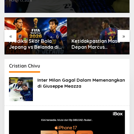
March 15, 2026
«
»
Prediksi Skor Bola
Ketidakpastian Masa
Jepang vs Belanda di
Depan Marcus
Piala Dunia 2026
Rashford di Barcelona
Cristian Chivu
Inter Milan Gagal Dalam Memenangkan
di Giuseppe Meazza