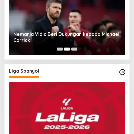
rd
Nemanja Vidic Beri Dukungan kepada Michael
L
Carrick
C
Liga Spanyol