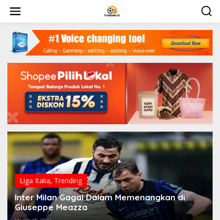
Skip
to
content
Liga Italia
,
Trending
Inter Milan Gagal Dalam Memenangkan di
Giuseppe Meazza