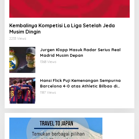
Kembalinya Kompetisi La Liga Setelah Jeda
Musim Dingin
2233 Views
Jurgen Klopp Masuk Radar Serius Real
Madrid Musim Depan
1368 Views
Hansi Flick Puji Kemenangan Sempurna
Barcelona 4-0 atas Athletic Bilbao di
Stadium Baru Camp Nou
1187 Views