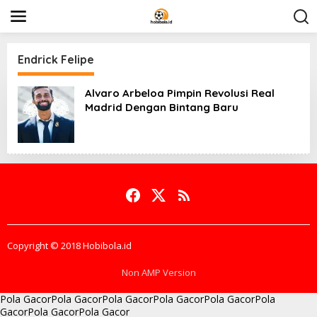
S
k
i
p
t
Endrick Felipe
o
c
Alvaro Arbeloa Pimpin Revolusi Real
o
n
Madrid Dengan Bintang Baru
t
e
n
t
Copyright © 2018 Hobibola.id
Non AMP Version
Pola Gacor
Pola Gacor
Pola Gacor
Pola Gacor
Pola Gacor
Pola
Gacor
Pola Gacor
Pola Gacor