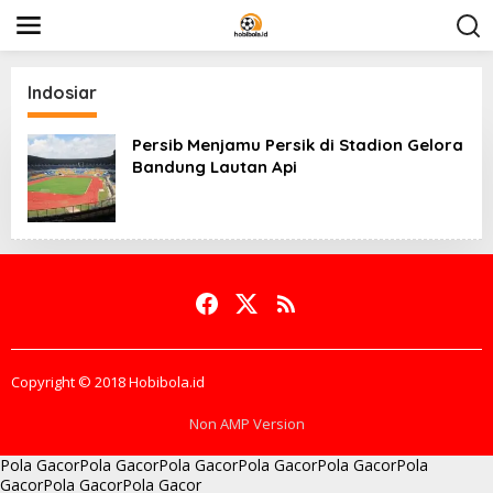
S
k
i
p
t
Indosiar
o
c
Persib Menjamu Persik di Stadion Gelora
o
n
Bandung Lautan Api
t
e
n
t
Copyright © 2018 Hobibola.id
Non AMP Version
Pola Gacor
Pola Gacor
Pola Gacor
Pola Gacor
Pola Gacor
Pola
Gacor
Pola Gacor
Pola Gacor