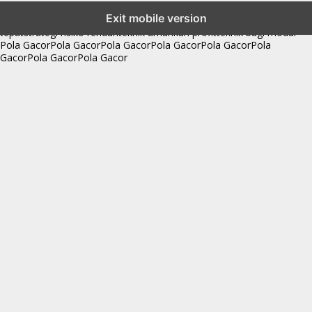
batas bonus dan target
membaca perubahan momentum
pola modal
Exit mobile version
stabil tenang
rasio bayaran super sic bo
strategi entry point
tepat
strategi risiko rendah
teknik amankan profit
teknik bagi modal
Pola Gacor
Pola Gacor
Pola Gacor
Pola Gacor
Pola Gacor
Pola
Gacor
Pola Gacor
Pola Gacor