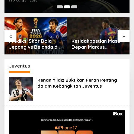
February 24, 2026
«
»
Prediksi Skor Bola
Ketidakpastian Masa
Jepang vs Belanda di
Depan Marcus
Piala Dunia 2026
Rashford di Barcelona
Juventus
Kenan Yildiz Buktikan Peran Penting
dalam Kebangkitan Juventus