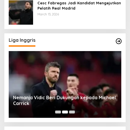
Cesc Fabregas Jadi Kandidat Mengejutkan
Pelatih Real Madrid
March 13, 2026
Liga Inggris
rd
Nemanja Vidic Beri Dukungan kepada Michael
L
Carrick
C