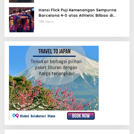
Hansi Flick Puji Kemenangan Sempurna
Barcelona 4-0 atas Athletic Bilbao di
Stadium Baru Camp Nou
1186 Views