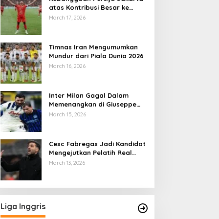
atas Kontribusi Besar ke
Timnas Indonesia
March 17, 2026
Timnas Iran Mengumumkan
Mundur dari Piala Dunia 2026
March 16, 2026
Inter Milan Gagal Dalam
Memenangkan di Giuseppe
Meazza
March 15, 2026
Cesc Fabregas Jadi Kandidat
Mengejutkan Pelatih Real
Madrid
March 13, 2026
Liga Inggris