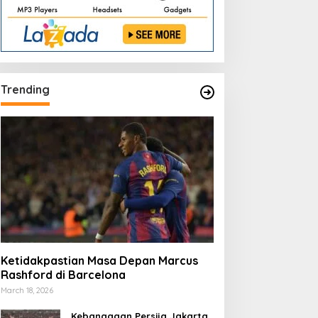
Trending
imnas Iran Mengumumkan
Prediksi Skor Pertandingan
undur dari Piala Dunia
Perancis Melawan Senegal
026
di Piala Dunia 2026
Ketidakpastian Masa Depan Marcus
Rashford di Barcelona
March 18, 2026
Kebanggaan Persija Jakarta