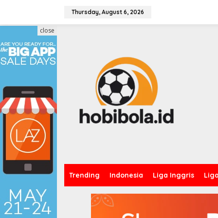
Skip
to
Thursday, August 6, 2026
content
close
Trending
Indonesia
Liga Inggris
Lig