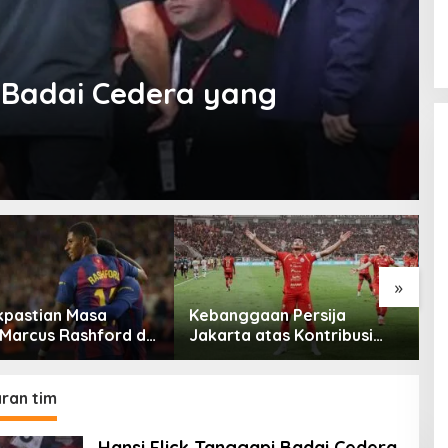
i Badai Cedera yang
»
kpastian Masa
Kebanggaan Persija
T
Marcus Rashford di
Jakarta atas Kontribusi
M
ona
Besar ke Timnas Indonesia
2
ran tim
Hansi Flick Tanggapi Badai Cedera