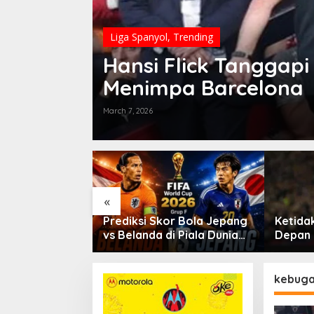
Liga Spanyol
,
Trending
Hansi Flick Tanggap
Menimpa Barcelona
March 7, 2026
«
or Pertandingan
Prediksi Skor Bola Jepang
Ketida
lawan Senegal
vs Belanda di Piala Dunia
Depan 
ia 2026
2026
Barcel
kebuga