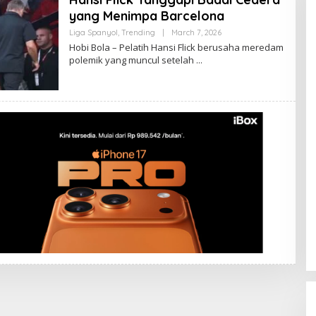
yang Menimpa Barcelona
By
Liga Spanyol
,
Trending
|
March 7, 2026
Admin
Hobi Bola – Pelatih Hansi Flick berusaha meredam
polemik yang muncul setelah