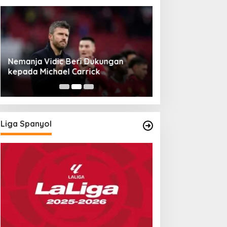
Nemanja Vidic Beri Dukungan
Liverpool Hadap
kepada Michael Carrick
Berpeluang Com
Liga Spanyol