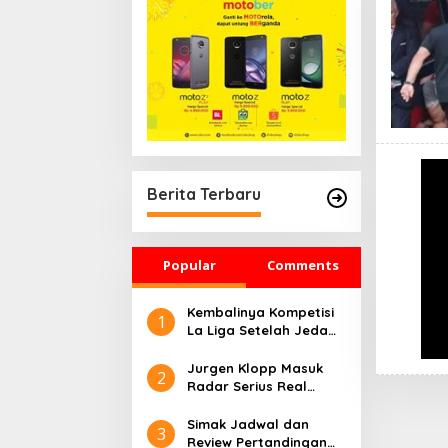
Berita Terbaru
Popular
Comments
Kembalinya Kompetisi
1
La Liga Setelah Jeda
Musim Dingin
Jurgen Klopp Masuk
2
Radar Serius Real
Madrid Musim Depan
Simak Jadwal dan
3
Review Pertandingan