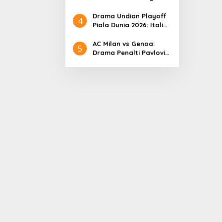
Mali U-22 Vs Timnas
Indonesia U-22, Selasa
Drama Undian Playoff
4
18 November 2025
Piala Dunia 2026: Italia
Berhadapan dengan
Irlandia Utara dalam
AC Milan vs Genoa:
5
Laga Hidup-Mati
Drama Penalti Pavlovic
di Pengujung Laga