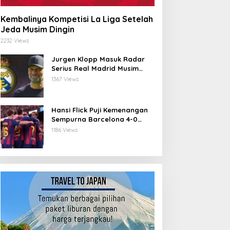
Kembalinya Kompetisi La Liga Setelah
Jeda Musim Dingin
2232 Views
Jurgen Klopp Masuk Radar
Serius Real Madrid Musim
Depan
1367 Views
Hansi Flick Puji Kemenangan
Sempurna Barcelona 4-0
atas Athletic Bilbao di
1186 Views
Stadium Baru Camp Nou