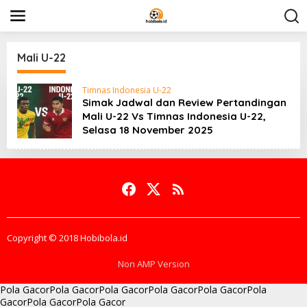
S
k
i
p
t
Mali U-22
o
c
Timnas Indonesia U-22
o
Simak Jadwal dan Review Pertandingan
n
t
Mali U-22 Vs Timnas Indonesia U-22,
e
Selasa 18 November 2025
n
t
Copyright © 2018 Hobibola.id
Non AMP Version
Pola Gacor
Pola Gacor
Pola Gacor
Pola Gacor
Pola Gacor
Pola
Gacor
Pola Gacor
Pola Gacor