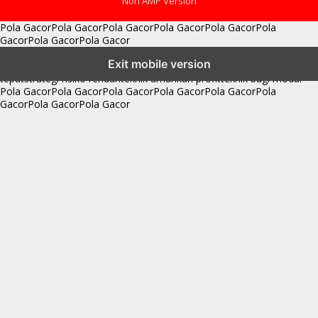
Non AMP Version
Pola Gacor
Pola Gacor
Pola Gacor
Pola Gacor
Pola Gacor
Pola
Gacor
Pola Gacor
Pola Gacor
batas bonus dan target
membaca perubahan momentum
pola modal
Exit mobile version
stabil tenang
rasio bayaran super sic bo
strategi entry point
tepat
strategi risiko rendah
teknik amankan profit
teknik bagi modal
Pola Gacor
Pola Gacor
Pola Gacor
Pola Gacor
Pola Gacor
Pola
Gacor
Pola Gacor
Pola Gacor