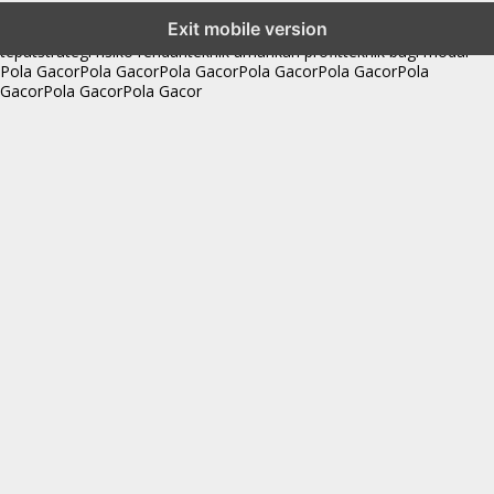
batas bonus dan target
membaca perubahan momentum
pola modal
Exit mobile version
stabil tenang
rasio bayaran super sic bo
strategi entry point
tepat
strategi risiko rendah
teknik amankan profit
teknik bagi modal
Pola Gacor
Pola Gacor
Pola Gacor
Pola Gacor
Pola Gacor
Pola
Gacor
Pola Gacor
Pola Gacor