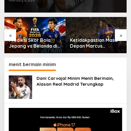
February 6, 2026
«
»
Prediksi Skor Bola
Ketidakpastian Masa
Jepang vs Belanda di
Depan Marcus
Piala Dunia 2026
Rashford di Barcelona
menit bermain minim
Dani Carvajal Minim Menit Bermain,
Alasan Real Madrid Terungkap