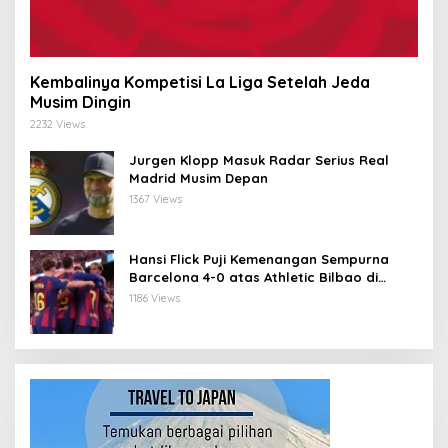
Kembalinya Kompetisi La Liga Setelah Jeda
Musim Dingin
2232 Views
Jurgen Klopp Masuk Radar Serius Real
Madrid Musim Depan
1367 Views
Hansi Flick Puji Kemenangan Sempurna
Barcelona 4-0 atas Athletic Bilbao di
Stadium Baru Camp Nou
1186 Views