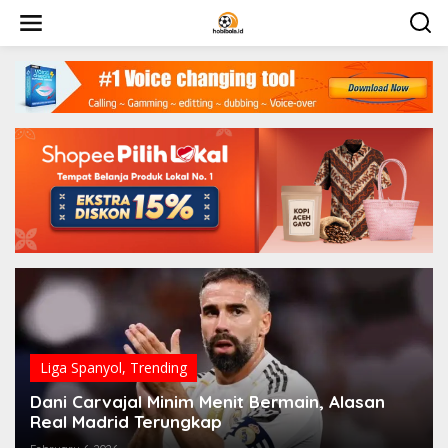
Skip
to
content
Liga Spanyol
,
Trending
Dani Carvajal Minim Menit Bermain, Alasan
Real Madrid Terungkap