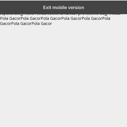
batas bonus dan target
membaca perubahan momentum
pola modal
Exit mobile version
stabil tenang
rasio bayaran super sic bo
strategi entry point
tepat
strategi risiko rendah
teknik amankan profit
teknik bagi modal
Pola Gacor
Pola Gacor
Pola Gacor
Pola Gacor
Pola Gacor
Pola
Gacor
Pola Gacor
Pola Gacor