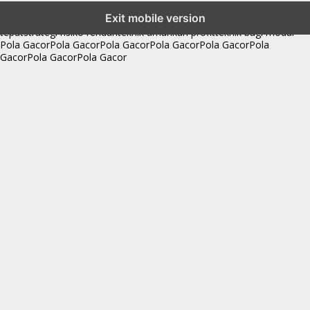
batas bonus dan target
membaca perubahan momentum
pola modal
Exit mobile version
stabil tenang
rasio bayaran super sic bo
strategi entry point
tepat
strategi risiko rendah
teknik amankan profit
teknik bagi modal
Pola Gacor
Pola Gacor
Pola Gacor
Pola Gacor
Pola Gacor
Pola
Gacor
Pola Gacor
Pola Gacor