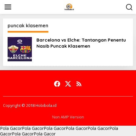
S
k
i
p
t
puncak klasemen
o
c
Barcelona vs Elche: Tantangan Penentu
o
n
Nasib Puncak Klasemen
t
e
n
t
Copyright © 2018 Hobibola.id
Non AMP Version
Pola Gacor
Pola Gacor
Pola Gacor
Pola Gacor
Pola Gacor
Pola
Gacor
Pola Gacor
Pola Gacor