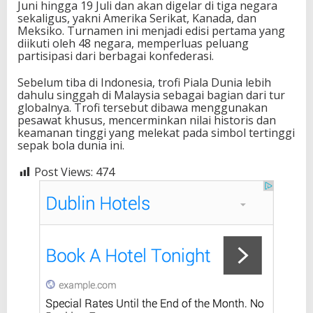
Juni hingga 19 Juli dan akan digelar di tiga negara
sekaligus, yakni Amerika Serikat, Kanada, dan
Meksiko. Turnamen ini menjadi edisi pertama yang
diikuti oleh 48 negara, memperluas peluang
partisipasi dari berbagai konfederasi.
Sebelum tiba di Indonesia, trofi Piala Dunia lebih
dahulu singgah di Malaysia sebagai bagian dari tur
globalnya. Trofi tersebut dibawa menggunakan
pesawat khusus, mencerminkan nilai historis dan
keamanan tinggi yang melekat pada simbol tertinggi
sepak bola dunia ini.
Post Views:
474