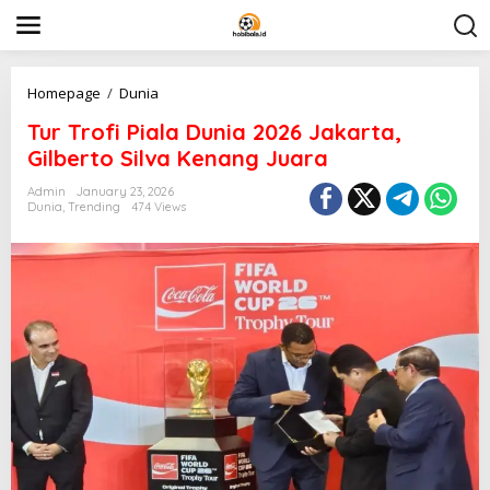
S
k
i
p
t
T
Homepage
/
Dunia
o
u
c
Tur Trofi Piala Dunia 2026 Jakarta,
r
o
T
Gilberto Silva Kenang Juara
n
r
t
o
Admin
January 23, 2026
e
Dunia
,
Trending
474 Views
f
n
i
t
P
i
a
l
a
D
u
n
i
a
2
0
2