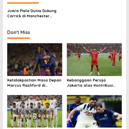
n
a
Juara Piala Dunia Dukung
v
Carrick di Manchester
United
i
g
Don't Miss
a
t
i
o
n
Ketidakpastian Masa Depan
Kebanggaan Persija
Marcus Rashford di
Jakarta atas Kontribusi
Barcelona
Besar ke Timnas Indonesia