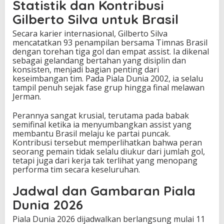
Statistik dan Kontribusi
Gilberto Silva untuk Brasil
Secara karier internasional, Gilberto Silva
mencatatkan 93 penampilan bersama Timnas Brasil
dengan torehan tiga gol dan empat assist. Ia dikenal
sebagai gelandang bertahan yang disiplin dan
konsisten, menjadi bagian penting dari
keseimbangan tim. Pada Piala Dunia 2002, ia selalu
tampil penuh sejak fase grup hingga final melawan
Jerman.
Perannya sangat krusial, terutama pada babak
semifinal ketika ia menyumbangkan assist yang
membantu Brasil melaju ke partai puncak.
Kontribusi tersebut memperlihatkan bahwa peran
seorang pemain tidak selalu diukur dari jumlah gol,
tetapi juga dari kerja tak terlihat yang menopang
performa tim secara keseluruhan.
Jadwal dan Gambaran Piala
Dunia 2026
Piala Dunia 2026 dijadwalkan berlangsung mulai 11