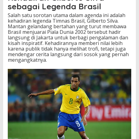
sebagai Legenda Brasil
a
n
Salah satu sorotan utama dalam agenda ini adalah
g
kehadiran legenda Timnas Brasil, Gilberto Silva.
J
Mantan gelandang bertahan yang turut membawa
u
Brasil menjuarai Piala Dunia 2002 tersebut hadir
a
langsung di Jakarta untuk berbagi pengalaman dan
r
kisah inspiratif. Kehadirannya memberi nilai lebih
a
karena publik tidak hanya melihat trofi, tetapi juga
mendengar cerita langsung dari sosok yang pernah
mengangkatnya.