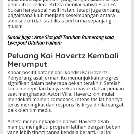
pemulihan cedera. Arteta menilai bahwa Piala FA
i
bukan hanya soal hasil instan, tetapi juga tentang
g
bagaimana klub menjaga keseimbangan antara
a
ambisi trofi dan stabilitas performa sepanjang
P
musim.
i
a
Simak Juga : Arne Slot Jadi Taruhan Bumerang kala
l
Liverpool Ditahan Fulham
a
F
Peluang Kai Havertz Kembali
A
Merumput
Kabar positif datang dari kondisi Kai Havertz.
Penyerang asal Jerman itu menunjukkan progres
signifikan dalam beberapa pekan terakhir. Setelah
lama menepi dan hanya sekali masuk daftar pemain
saat menghadapi Aston Villa, Havertz kini mulai
mendekati momen comeback. Intensitas latihannya
terus meningkat dan respons fisiknya dinilai sangat
baik oleh tim medis.
Arteta mengungkapkan bahwa Havertz telah
mampu mengikuti program latihan dengan beban
yang lebih tinggi tanpa kendala berarti. Hal ini