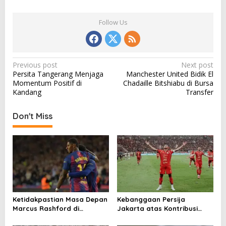
Follow Us
P
Previous post
Next post
Persita Tangerang Menjaga
Manchester United Bidik El
o
Momentum Positif di
Chadaille Bitshiabu di Bursa
s
Kandang
Transfer
t
Don't Miss
n
a
v
i
g
a
Ketidakpastian Masa Depan
Kebanggaan Persija
t
Marcus Rashford di
Jakarta atas Kontribusi
Barcelona
Besar ke Timnas Indonesia
i