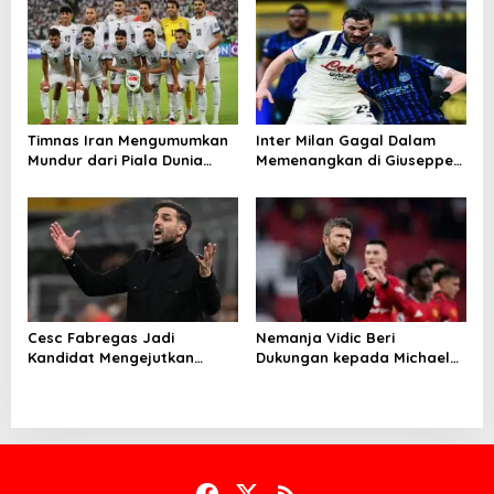
o
n
Timnas Iran Mengumumkan
Inter Milan Gagal Dalam
Mundur dari Piala Dunia
Memenangkan di Giuseppe
2026
Meazza
Cesc Fabregas Jadi
Nemanja Vidic Beri
Kandidat Mengejutkan
Dukungan kepada Michael
Pelatih Real Madrid
Carrick