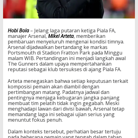
a
p
a
n
S
Hobi Bola
– Jelang laga putaran ketiga Piala FA,
k
manajer Arsenal,
Mikel Arteta
, memberikan
u
pembaruan menyeluruh mengenai kondisi timnya.
a
Arsenal dijadwalkan bertandang ke markas
d
Portsmouth di Stadion Fratton Park pada Minggu
J
malam WIB. Pertandingan ini menjadi langkah awal
e
The Gunners dalam upaya mempertahankan
l
reputasi sebagai klub tersukses di ajang Piala FA.
a
n
Arteta menegaskan bahwa setiap keputusan terkait
g
komposisi pemain akan diambil dengan
P
pertimbangan matang. Padatnya jadwal dan
u
pentingnya menjaga kebugaran jangka panjang
t
membuat tim pelatih tidak ingin gegabah. Meski
a
menghadapi lawan dari divisi bawah, Arsenal tetap
r
memandang laga ini sebagai ujian serius yang
a
menuntut fokus penuh.
n
K
Dalam konteks tersebut, perhatian besar tertuju
e
pada beberapa pemain yang tengah dalam tahap
t