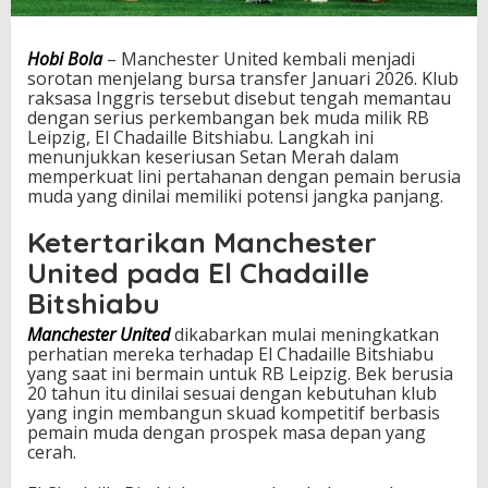
E
l
C
Hobi Bola
– Manchester United kembali menjadi
h
sorotan menjelang bursa transfer Januari 2026. Klub
a
raksasa Inggris tersebut disebut tengah memantau
d
dengan serius perkembangan bek muda milik RB
a
Leipzig, El Chadaille Bitshiabu. Langkah ini
i
menunjukkan keseriusan Setan Merah dalam
l
memperkuat lini pertahanan dengan pemain berusia
l
muda yang dinilai memiliki potensi jangka panjang.
e
B
Ketertarikan Manchester
i
United pada El Chadaille
t
s
Bitshiabu
h
i
Manchester United
dikabarkan mulai meningkatkan
a
perhatian mereka terhadap El Chadaille Bitshiabu
b
yang saat ini bermain untuk RB Leipzig. Bek berusia
u
20 tahun itu dinilai sesuai dengan kebutuhan klub
d
yang ingin membangun skuad kompetitif berbasis
i
pemain muda dengan prospek masa depan yang
B
cerah.
u
r