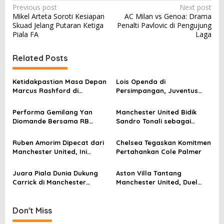
P
Previous post
Next post
Mikel Arteta Soroti Kesiapan
AC Milan vs Genoa: Drama
o
Skuad Jelang Putaran Ketiga
Penalti Pavlovic di Pengujung
s
Piala FA
Laga
t
Related Posts
n
a
Ketidakpastian Masa Depan
Lois Openda di
v
Marcus Rashford di
Persimpangan, Juventus
Barcelona
Hadapi Dilema Transfer
i
Performa Gemilang Yan
Manchester United Bidik
g
Diomande Bersama RB
Sandro Tonali sebagai
Leipzig
Suksesor Casemiro
a
Ruben Amorim Dipecat dari
Chelsea Tegaskan Komitmen
t
Manchester United, Ini
Pertahankan Cole Palmer
i
Alasannya
o
Juara Piala Dunia Dukung
Aston Villa Tantang
Carrick di Manchester
Manchester United, Duel
n
United
Penentu Momentum Musim
Don't Miss