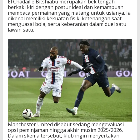
El Chadaille Bitshiabu merupakan bek tengah
s
berkaki kiri dengan postur ideal dan kemampuan
a
membaca permainan yang matang untuk usianya. Ia
T
dikenal memiliki kekuatan fisik, ketenangan saat
r
menguasai bola, serta keberanian dalam duel satu
a
lawan satu.
n
s
f
e
r
Manchester United disebut sedang mengevaluasi
opsi peminjaman hingga akhir musim 2025/2026.
Dalam skema tersebut, klub ingin menyertakan