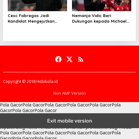
Cesc Fabregas Jadi
Nemanja Vidic Beri
Kandidat Mengejutkan
Dukungan kepada Michael
Pelatih Real Madrid
Carrick
Copyright © 2018 Hobibola.id
Non AMP Version
Pola Gacor
Pola Gacor
Pola Gacor
Pola Gacor
Pola Gacor
Pola
Gacor
Pola Gacor
Pola Gacor
batas bonus dan target
membaca perubahan momentum
pola modal
Exit mobile version
stabil tenang
rasio bayaran super sic bo
strategi entry point
tepat
strategi risiko rendah
teknik amankan profit
teknik bagi modal
Pola Gacor
Pola Gacor
Pola Gacor
Pola Gacor
Pola Gacor
Pola
Gacor
Pola Gacor
Pola Gacor