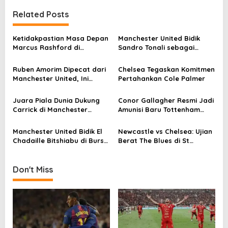
t
Related Posts
n
a
Ketidakpastian Masa Depan
Manchester United Bidik
v
Marcus Rashford di
Sandro Tonali sebagai
Barcelona
Suksesor Casemiro
i
Ruben Amorim Dipecat dari
Chelsea Tegaskan Komitmen
g
Manchester United, Ini
Pertahankan Cole Palmer
Alasannya
a
Juara Piala Dunia Dukung
Conor Gallagher Resmi Jadi
t
Carrick di Manchester
Amunisi Baru Tottenham
i
United
Hotspur
o
Manchester United Bidik El
Newcastle vs Chelsea: Ujian
Chadaille Bitshiabu di Bursa
Berat The Blues di St
n
Transfer
James’ Park
Don't Miss