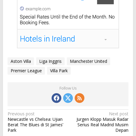
Aston Villa
Liga Inggris
Manchester United
Premier League
Villa Park
Follow Us
P
Previous post
Next post
Newcastle vs Chelsea: Ujian
Jurgen Klopp Masuk Radar
o
Berat The Blues di St James’
Serius Real Madrid Musim
s
Park
Depan