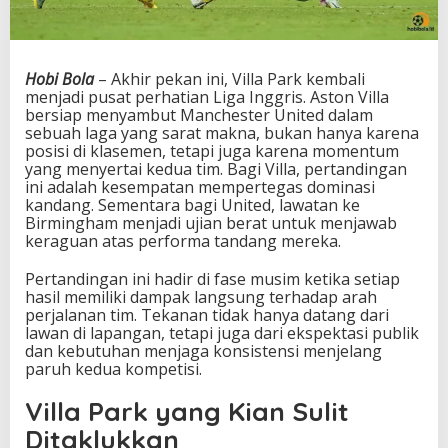
h
e
s
t
Hobi Bola
– Akhir pekan ini, Villa Park kembali
e
menjadi pusat perhatian Liga Inggris. Aston Villa
r
bersiap menyambut Manchester United dalam
U
sebuah laga yang sarat makna, bukan hanya karena
n
posisi di klasemen, tetapi juga karena momentum
i
yang menyertai kedua tim. Bagi Villa, pertandingan
t
ini adalah kesempatan mempertegas dominasi
e
kandang. Sementara bagi United, lawatan ke
d
Birmingham menjadi ujian berat untuk menjawab
,
keraguan atas performa tandang mereka.
D
u
Pertandingan ini hadir di fase musim ketika setiap
e
hasil memiliki dampak langsung terhadap arah
l
perjalanan tim. Tekanan tidak hanya datang dari
P
lawan di lapangan, tetapi juga dari ekspektasi publik
e
dan kebutuhan menjaga konsistensi menjelang
n
paruh kedua kompetisi.
e
n
Villa Park yang Kian Sulit
t
u
Ditaklukkan
M