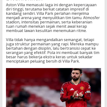
o
Aston Villa memasuki laga ini dengan kepercayaan
m
diri tinggi, terutama berkat catatan impresif di
e
kandang sendiri. Villa Park perlahan menjelma
n
menjadi arena yang menyulitkan tim tamu. Atmosfer
t
stadion, intensitas permainan, serta keberanian
u
tuan rumah menekan sejak menit awal kerap
m
membuat lawan kesulitan menemukan ritme.
M
u
Villa tidak hanya mengandalkan semangat, tetapi
s
juga struktur permainan yang rapi. Mereka mampu
i
bertahan dengan disiplin, lalu bertransisi cepat ke
m
serangan yang efektif. Pola ini membuat banyak tim
besar harus bekerja ekstra keras untuk sekadar
menciptakan peluang bersih di Villa Park.