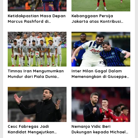
Ketidakpastian Masa Depan
Kebanggaan Persija
Marcus Rashford di
Jakarta atas Kontribusi
Barcelona
Besar ke Timnas Indonesia
Timnas Iran Mengumumkan
Inter Milan Gagal Dalam
Mundur dari Piala Dunia
Memenangkan di Giuseppe
2026
Meazza
Cesc Fabregas Jadi
Nemanja Vidic Beri
Kandidat Mengejutkan
Dukungan kepada Michael
Pelatih Real Madrid
Carrick