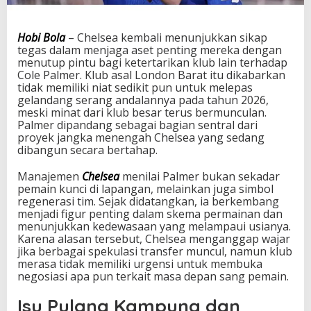
e
n
P
Hobi Bola
– Chelsea kembali menunjukkan sikap
e
tegas dalam menjaga aset penting mereka dengan
r
menutup pintu bagi ketertarikan klub lain terhadap
t
Cole Palmer. Klub asal London Barat itu dikabarkan
a
tidak memiliki niat sedikit pun untuk melepas
h
gelandang serang andalannya pada tahun 2026,
a
meski minat dari klub besar terus bermunculan.
n
Palmer dipandang sebagai bagian sentral dari
k
proyek jangka menengah Chelsea yang sedang
a
dibangun secara bertahap.
n
C
Manajemen
Chelsea
menilai Palmer bukan sekadar
o
pemain kunci di lapangan, melainkan juga simbol
l
regenerasi tim. Sejak didatangkan, ia berkembang
e
menjadi figur penting dalam skema permainan dan
P
menunjukkan kedewasaan yang melampaui usianya.
a
Karena alasan tersebut, Chelsea menganggap wajar
l
jika berbagai spekulasi transfer muncul, namun klub
m
merasa tidak memiliki urgensi untuk membuka
e
negosiasi apa pun terkait masa depan sang pemain.
r
Isu Pulang Kampung dan