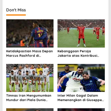
n
Hotspur
Transfer
Don't Miss
Ketidakpastian Masa Depan
Kebanggaan Persija
Marcus Rashford di
Jakarta atas Kontribusi
Barcelona
Besar ke Timnas Indonesia
Timnas Iran Mengumumkan
Inter Milan Gagal Dalam
Mundur dari Piala Dunia
Memenangkan di Giuseppe
2026
Meazza