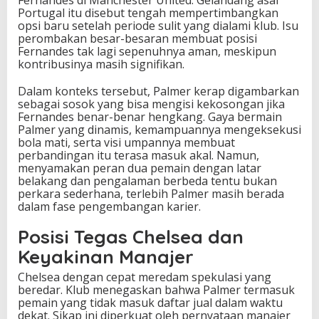
Fernandes di Manchester United. Gelandang asal
Portugal itu disebut tengah mempertimbangkan
opsi baru setelah periode sulit yang dialami klub. Isu
perombakan besar-besaran membuat posisi
Fernandes tak lagi sepenuhnya aman, meskipun
kontribusinya masih signifikan.
Dalam konteks tersebut, Palmer kerap digambarkan
sebagai sosok yang bisa mengisi kekosongan jika
Fernandes benar-benar hengkang. Gaya bermain
Palmer yang dinamis, kemampuannya mengeksekusi
bola mati, serta visi umpannya membuat
perbandingan itu terasa masuk akal. Namun,
menyamakan peran dua pemain dengan latar
belakang dan pengalaman berbeda tentu bukan
perkara sederhana, terlebih Palmer masih berada
dalam fase pengembangan karier.
Posisi Tegas Chelsea dan
Keyakinan Manajer
Chelsea dengan cepat meredam spekulasi yang
beredar. Klub menegaskan bahwa Palmer termasuk
pemain yang tidak masuk daftar jual dalam waktu
dekat. Sikap ini diperkuat oleh pernyataan manajer