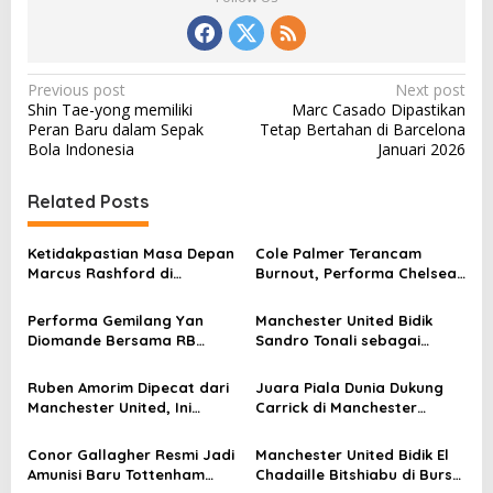
P
Previous post
Next post
Shin Tae-yong memiliki
Marc Casado Dipastikan
o
Peran Baru dalam Sepak
Tetap Bertahan di Barcelona
s
Bola Indonesia
Januari 2026
t
Related Posts
n
a
Ketidakpastian Masa Depan
Cole Palmer Terancam
v
Marcus Rashford di
Burnout, Performa Chelsea
Barcelona
Ikut Terdampak
i
Performa Gemilang Yan
Manchester United Bidik
g
Diomande Bersama RB
Sandro Tonali sebagai
Leipzig
Suksesor Casemiro
a
Ruben Amorim Dipecat dari
Juara Piala Dunia Dukung
t
Manchester United, Ini
Carrick di Manchester
i
Alasannya
United
o
Conor Gallagher Resmi Jadi
Manchester United Bidik El
Amunisi Baru Tottenham
Chadaille Bitshiabu di Bursa