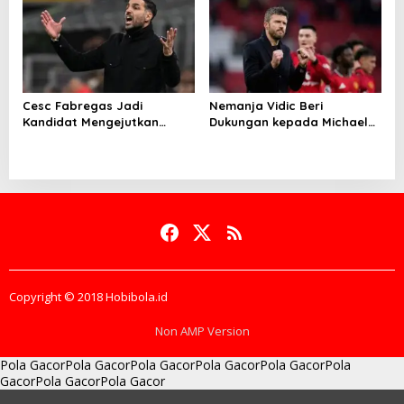
Cesc Fabregas Jadi
Nemanja Vidic Beri
Kandidat Mengejutkan
Dukungan kepada Michael
Pelatih Real Madrid
Carrick
Copyright © 2018 Hobibola.id
Non AMP Version
Pola Gacor
Pola Gacor
Pola Gacor
Pola Gacor
Pola Gacor
Pola
Gacor
Pola Gacor
Pola Gacor
batas bonus dan target
membaca perubahan momentum
pola modal