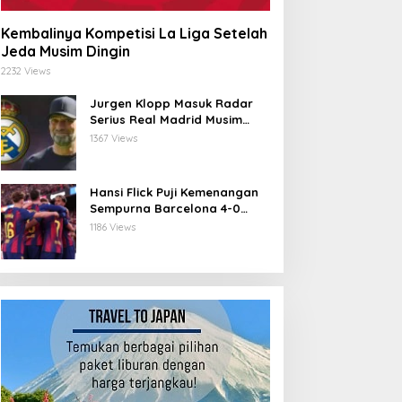
Kembalinya Kompetisi La Liga Setelah
Jeda Musim Dingin
2232 Views
Jurgen Klopp Masuk Radar
Serius Real Madrid Musim
Depan
1367 Views
Hansi Flick Puji Kemenangan
Sempurna Barcelona 4-0
atas Athletic Bilbao di
1186 Views
Stadium Baru Camp Nou