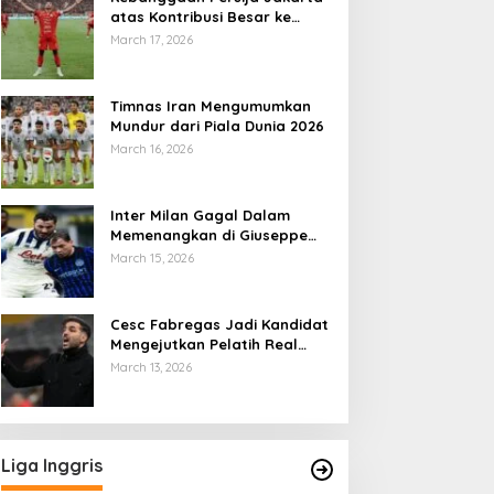
atas Kontribusi Besar ke
Timnas Indonesia
March 17, 2026
Timnas Iran Mengumumkan
Mundur dari Piala Dunia 2026
March 16, 2026
Inter Milan Gagal Dalam
Memenangkan di Giuseppe
Meazza
March 15, 2026
Cesc Fabregas Jadi Kandidat
Mengejutkan Pelatih Real
Madrid
March 13, 2026
Liga Inggris