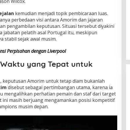
ason Wilcox.
ejalan
kemudian menjadi topik pembicaraan luas.
nya perbedaan visi antara Amorim dan jajaran
an pengambilan keputusan. Situasi tersebut diyakini
jabatan pelatih asal Portugal itu, meskipun
Ketidakpastian Masa Depan
 stabil sejak awal musim.
Marcus Rashford di Barcelona
ensi Perpisahan dengan Liverpool
Waktu yang Tepat untuk
s, keputusan Amorim untuk tetap diam bukanlah
tim
disebut sebagai pertimbangan utama, karena ia
ru mengalihkan perhatian pemain dan staf dari target
at ini masih berjuang mengamankan posisi kompetitif
hampions musim depan.