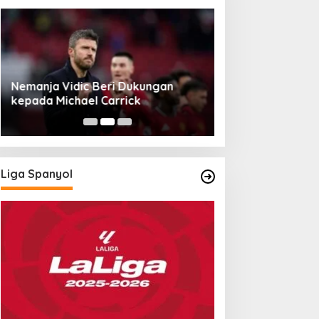
Nemanja Vidic Beri Dukungan
Liverpool Hadap
kepada Michael Carrick
Berpeluang Com
Liga Spanyol