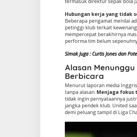
termasuk direktur sepak bola J
Hubungan kerja yang tidak s
Beberapa pengamat menilai ada
petinggi klub terkait kewenang
mempercepat berakhirnya masa 
performa tim belum sepenuhnya
Simak Juga : Curtis Jones dan Pot
Alasan Menunggu 
Berbicara
Menurut laporan media Inggri
tanpa alasan.
Menjaga fokus 
tidak ingin pernyataannya just
jangka pendek klub. United sa
demi peluang tampil di Liga C