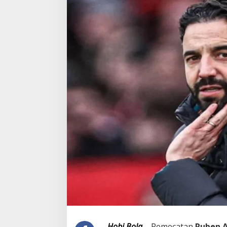
Hobi Bola
– Pemecatan
Ruben 