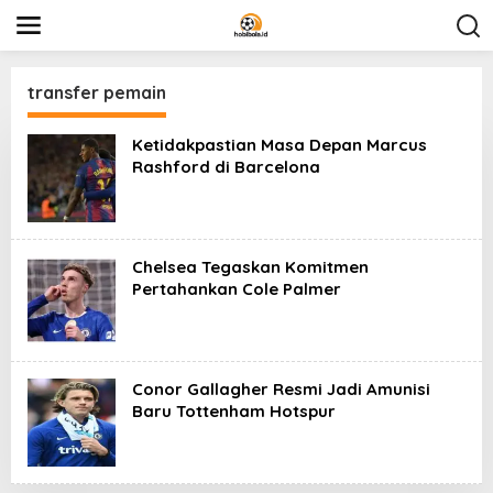
S
k
i
p
t
transfer pemain
o
c
Ketidakpastian Masa Depan Marcus
o
n
Rashford di Barcelona
t
e
n
t
Chelsea Tegaskan Komitmen
Pertahankan Cole Palmer
Conor Gallagher Resmi Jadi Amunisi
Baru Tottenham Hotspur