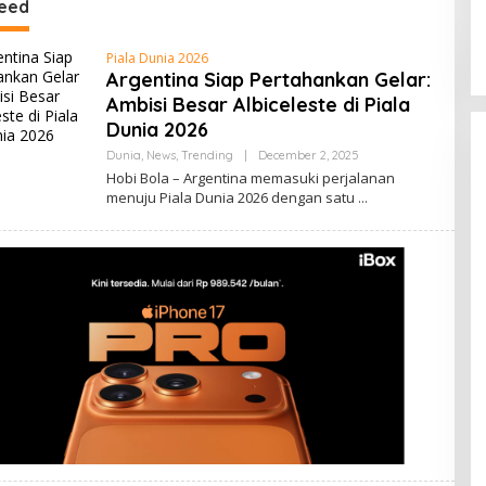
eed
Piala Dunia 2026
Argentina Siap Pertahankan Gelar:
Ambisi Besar Albiceleste di Piala
Dunia 2026
By
Dunia
,
News
,
Trending
|
December 2, 2025
Admin
Hobi Bola – Argentina memasuki perjalanan
menuju Piala Dunia 2026 dengan satu