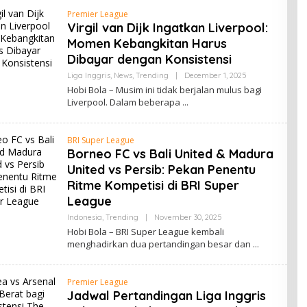
Premier League
Virgil van Dijk Ingatkan Liverpool:
Momen Kebangkitan Harus
Dibayar dengan Konsistensi
By
Liga Inggris
,
News
,
Trending
|
December 1, 2025
Admin
Hobi Bola – Musim ini tidak berjalan mulus bagi
Liverpool. Dalam beberapa
BRI Super League
Borneo FC vs Bali United & Madura
United vs Persib: Pekan Penentu
Ritme Kompetisi di BRI Super
League
By
Indonesia
,
Trending
|
November 30, 2025
Admin
Hobi Bola – BRI Super League kembali
menghadirkan dua pertandingan besar dan
Premier League
Jadwal Pertandingan Liga Inggris