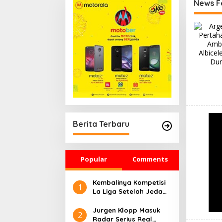
News F
Hobi
Bola
Berita Terbaru
Popular
Comments
Kembalinya Kompetisi
1
La Liga Setelah Jeda
Musim Dingin
Jurgen Klopp Masuk
2
Radar Serius Real