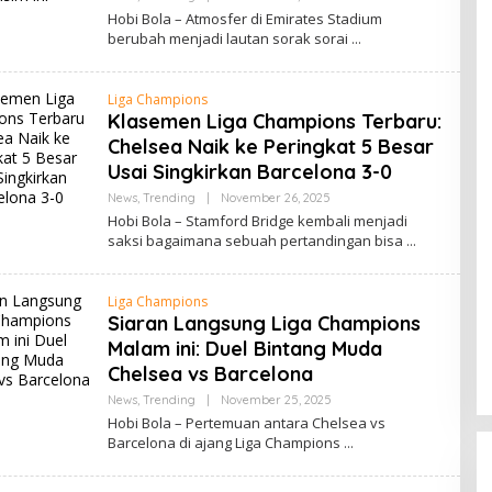
Admin
Hobi Bola – Atmosfer di Emirates Stadium
berubah menjadi lautan sorak sorai
Liga Champions
Klasemen Liga Champions Terbaru:
Chelsea Naik ke Peringkat 5 Besar
Usai Singkirkan Barcelona 3-0
By
News
,
Trending
|
November 26, 2025
Admin
Hobi Bola – Stamford Bridge kembali menjadi
saksi bagaimana sebuah pertandingan bisa
Liga Champions
Siaran Langsung Liga Champions
Malam ini: Duel Bintang Muda
Chelsea vs Barcelona
By
News
,
Trending
|
November 25, 2025
Admin
Hobi Bola – Pertemuan antara Chelsea vs
Barcelona di ajang Liga Champions