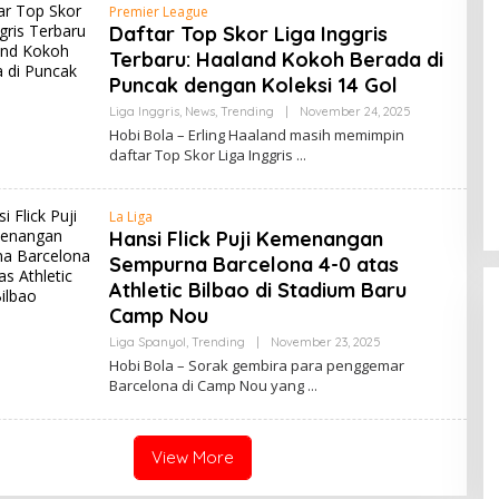
Premier League
Daftar Top Skor Liga Inggris
Terbaru: Haaland Kokoh Berada di
Puncak dengan Koleksi 14 Gol
By
Liga Inggris
,
News
,
Trending
|
November 24, 2025
Admin
Hobi Bola – Erling Haaland masih memimpin
daftar Top Skor Liga Inggris
La Liga
Hansi Flick Puji Kemenangan
Sempurna Barcelona 4-0 atas
Athletic Bilbao di Stadium Baru
Camp Nou
By
Liga Spanyol
,
Trending
|
November 23, 2025
Admin
Hobi Bola – Sorak gembira para penggemar
Barcelona di Camp Nou yang
View More