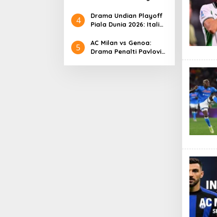
Mali U-22 Vs Timnas
Indonesia U-22, Selasa
Drama Undian Playoff
4
18 November 2025
Piala Dunia 2026: Italia
Berhadapan dengan
Irlandia Utara dalam
AC Milan vs Genoa:
5
Laga Hidup-Mati
Drama Penalti Pavlovic
di Pengujung Laga