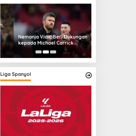
Nemanja Vidic Beri Dukungan
Liverpool Hadap
kepada Michael Carrick
Berpeluang Com
Liga Spanyol