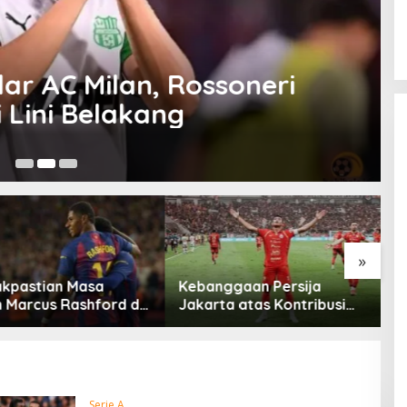
ar AC Milan, Rossoneri
P
 Lini Belakang
No
»
kpastian Masa
Kebanggaan Persija
T
Marcus Rashford di
Jakarta atas Kontribusi
M
ona
Besar ke Timnas Indonesia
2
Serie A