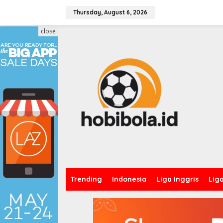
Skip
to
Thursday, August 6, 2026
content
close
Trending
Indonesia
Liga Inggris
Lig