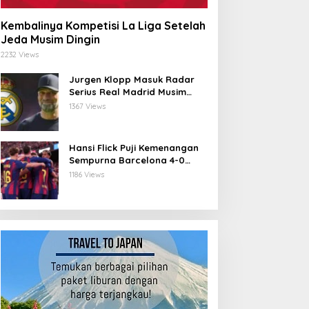
Kembalinya Kompetisi La Liga Setelah
Jeda Musim Dingin
2232 Views
Jurgen Klopp Masuk Radar
Serius Real Madrid Musim
Depan
1367 Views
Hansi Flick Puji Kemenangan
Sempurna Barcelona 4-0
atas Athletic Bilbao di
1186 Views
Stadium Baru Camp Nou