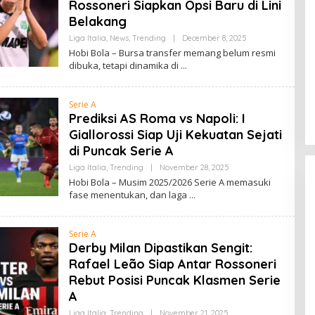
Rossoneri Siapkan Opsi Baru di Lini
Belakang
By
Liga Italia
,
News
,
Trending
|
December 8, 2025
Admin
Hobi Bola – Bursa transfer memang belum resmi
dibuka, tetapi dinamika di
Ketidakpastian Masa Depan
Marcus Rashford di Barcelona
Serie A
Prediksi AS Roma vs Napoli: I
Giallorossi Siap Uji Kekuatan Sejati
di Puncak Serie A
By
Liga Italia
,
Trending
|
November 28, 2025
Admin
Hobi Bola – Musim 2025/2026 Serie A memasuki
fase menentukan, dan laga
Serie A
Derby Milan Dipastikan Sengit:
Rafael Leão Siap Antar Rossoneri
Rebut Posisi Puncak Klasmen Serie
A
By
Liga Italia
,
Trending
|
November 21, 2025