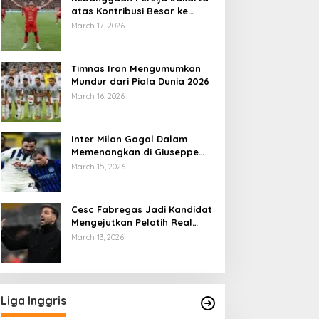
atas Kontribusi Besar ke
Timnas Indonesia
March 17, 2026
Timnas Iran Mengumumkan
Mundur dari Piala Dunia 2026
March 16, 2026
Inter Milan Gagal Dalam
Memenangkan di Giuseppe
Meazza
March 15, 2026
Cesc Fabregas Jadi Kandidat
Mengejutkan Pelatih Real
Madrid
March 13, 2026
Liga Inggris