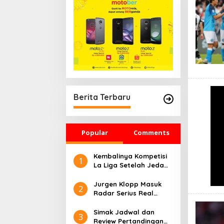
Berita Terbaru
Popular
Comments
Kembalinya Kompetisi
1
La Liga Setelah Jeda
Musim Dingin
Jurgen Klopp Masuk
2
Radar Serius Real
Madrid Musim Depan
Simak Jadwal dan
3
Review Pertandingan