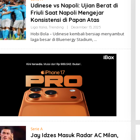
Udinese vs Napoli: Ujian Berat di
Friuli Saat Napoli Mengejar
Konsistensi di Papan Atas
By
Liga Italia
,
Trending
|
December 13, 2025
Admin
Hobi Bola – Udinese kembali bersiap menyambut
laga besar di Bluenergy Stadium,
Serie A
Jay Idzes Masuk Radar AC Milan,