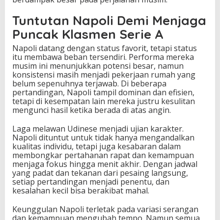
n
Tuntutan Napoli Demi Menjaga
g
e
Puncak Klasmen Serie A
j
a
Napoli datang dengan status favorit, tetapi status
r
itu membawa beban tersendiri. Performa mereka
K
musim ini menunjukkan potensi besar, namun
o
konsistensi masih menjadi pekerjaan rumah yang
n
belum sepenuhnya terjawab. Di beberapa
s
pertandingan, Napoli tampil dominan dan efisien,
i
tetapi di kesempatan lain mereka justru kesulitan
s
mengunci hasil ketika berada di atas angin.
t
e
Laga melawan Udinese menjadi ujian karakter.
n
Napoli dituntut untuk tidak hanya mengandalkan
s
kualitas individu, tetapi juga kesabaran dalam
i
membongkar pertahanan rapat dan kemampuan
d
menjaga fokus hingga menit akhir. Dengan jadwal
i
yang padat dan tekanan dari pesaing langsung,
P
setiap pertandingan menjadi penentu, dan
a
kesalahan kecil bisa berakibat mahal.
p
a
Keunggulan Napoli terletak pada variasi serangan
n
dan kemampuan mengubah tempo. Namun semua