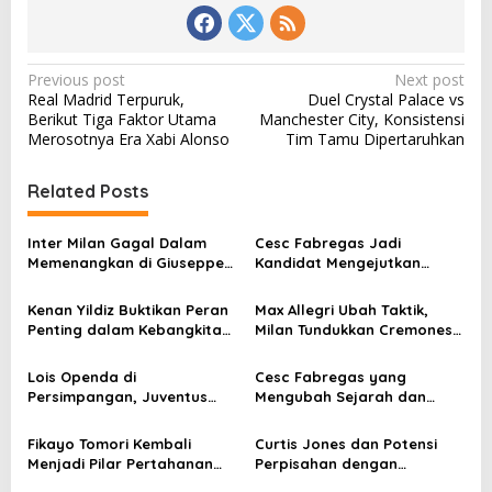
P
Previous post
Next post
Real Madrid Terpuruk,
Duel Crystal Palace vs
o
Berikut Tiga Faktor Utama
Manchester City, Konsistensi
s
Merosotnya Era Xabi Alonso
Tim Tamu Dipertaruhkan
t
Related Posts
n
a
Inter Milan Gagal Dalam
Cesc Fabregas Jadi
v
Memenangkan di Giuseppe
Kandidat Mengejutkan
Meazza
Pelatih Real Madrid
i
Kenan Yildiz Buktikan Peran
Max Allegri Ubah Taktik,
g
Penting dalam Kebangkitan
Milan Tundukkan Cremonese
Juventus
di San Siro
a
Lois Openda di
Cesc Fabregas yang
t
Persimpangan, Juventus
Mengubah Sejarah dan
i
Hadapi Dilema Transfer
Mentalitas Como
o
Fikayo Tomori Kembali
Curtis Jones dan Potensi
Menjadi Pilar Pertahanan
Perpisahan dengan
n
Milan
Liverpool