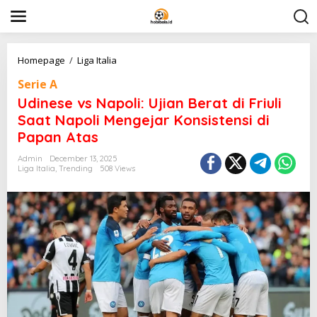
S
k
i
p
t
U
Homepage
/
Liga Italia
o
d
c
Serie A
i
o
n
Udinese vs Napoli: Ujian Berat di Friuli
n
e
Saat Napoli Mengejar Konsistensi di
t
s
e
Papan Atas
e
n
v
t
Admin
December 13, 2025
s
Liga Italia
,
Trending
508 Views
N
a
p
o
l
i
:
U
j
i
a
n