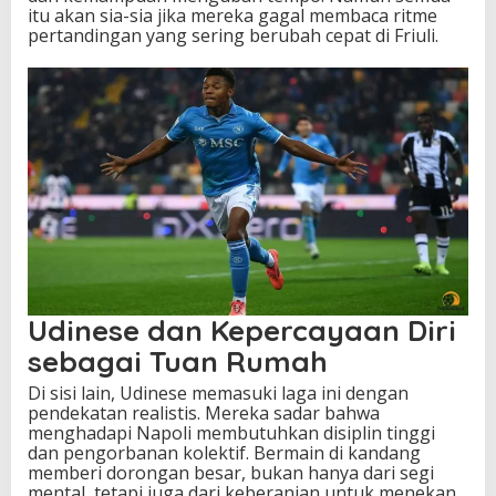
A
itu akan sia-sia jika mereka gagal membaca ritme
t
pertandingan yang sering berubah cepat di Friuli.
a
s
Udinese dan Kepercayaan Diri
sebagai Tuan Rumah
Di sisi lain, Udinese memasuki laga ini dengan
pendekatan realistis. Mereka sadar bahwa
menghadapi Napoli membutuhkan disiplin tinggi
dan pengorbanan kolektif. Bermain di kandang
memberi dorongan besar, bukan hanya dari segi
mental, tetapi juga dari keberanian untuk menekan