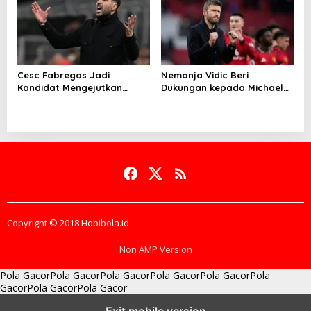
Cesc Fabregas Jadi
Nemanja Vidic Beri
Kandidat Mengejutkan
Dukungan kepada Michael
Pelatih Real Madrid
Carrick
Copyright © 2018 Hobibola.id
Non AMP Version
Pola Gacor
Pola Gacor
Pola Gacor
Pola Gacor
Pola Gacor
Pola
Gacor
Pola Gacor
Pola Gacor
batas bonus dan target
membaca perubahan momentum
pola modal
Exit mobile version