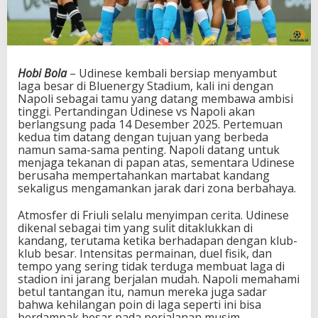
B
e
r
a
t
Hobi Bola
– Udinese kembali bersiap menyambut
d
laga besar di Bluenergy Stadium, kali ini dengan
i
Napoli sebagai tamu yang datang membawa ambisi
F
tinggi. Pertandingan Udinese vs Napoli akan
r
berlangsung pada 14 Desember 2025. Pertemuan
i
kedua tim datang dengan tujuan yang berbeda
u
namun sama-sama penting. Napoli datang untuk
l
menjaga tekanan di papan atas, sementara Udinese
i
berusaha mempertahankan martabat kandang
S
sekaligus mengamankan jarak dari zona berbahaya.
a
a
Atmosfer di Friuli selalu menyimpan cerita. Udinese
t
dikenal sebagai tim yang sulit ditaklukkan di
N
kandang, terutama ketika berhadapan dengan klub-
a
klub besar. Intensitas permainan, duel fisik, dan
p
tempo yang sering tidak terduga membuat laga di
o
stadion ini jarang berjalan mudah. Napoli memahami
l
betul tantangan itu, namun mereka juga sadar
i
bahwa kehilangan poin di laga seperti ini bisa
M
berdampak besar pada perjalanan musim.
e