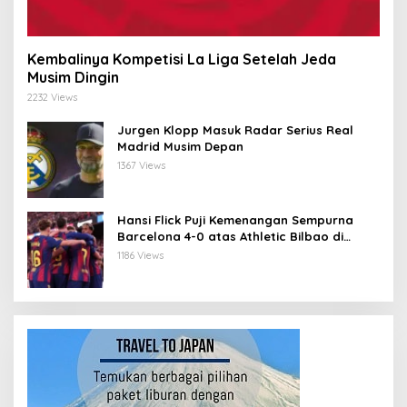
Kembalinya Kompetisi La Liga Setelah Jeda
Musim Dingin
2232 Views
Jurgen Klopp Masuk Radar Serius Real
Madrid Musim Depan
1367 Views
Hansi Flick Puji Kemenangan Sempurna
Barcelona 4-0 atas Athletic Bilbao di
Stadium Baru Camp Nou
1186 Views