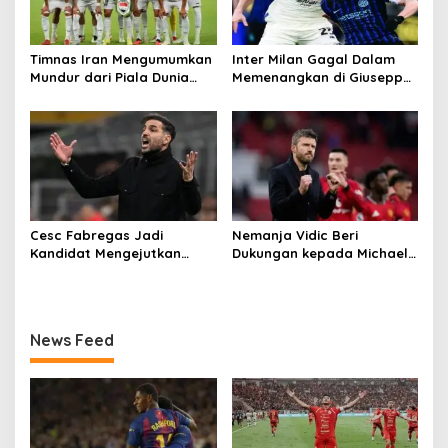
Timnas Iran Mengumumkan
Inter Milan Gagal Dalam
Mundur dari Piala Dunia
Memenangkan di Giuseppe
2026
Meazza
Cesc Fabregas Jadi
Nemanja Vidic Beri
Kandidat Mengejutkan
Dukungan kepada Michael
Pelatih Real Madrid
Carrick
News Feed