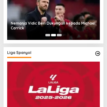
rd
Nemanja Vidic Beri Dukungan kepada Michael
L
Carrick
C
Liga Spanyol