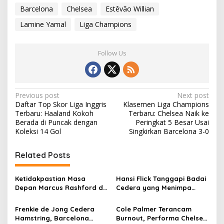
Barcelona
Chelsea
Estêvão Willian
Lamine Yamal
Liga Champions
Follow Us
Post
Previous post
Next post
Daftar Top Skor Liga Inggris
Klasemen Liga Champions
navigation
Terbaru: Haaland Kokoh
Terbaru: Chelsea Naik ke
Berada di Puncak dengan
Peringkat 5 Besar Usai
Koleksi 14 Gol
Singkirkan Barcelona 3-0
Related Posts
Ketidakpastian Masa
Hansi Flick Tanggapi Badai
Depan Marcus Rashford di
Cedera yang Menimpa
Barcelona
Barcelona
Frenkie de Jong Cedera
Cole Palmer Terancam
Hamstring, Barcelona
Burnout, Performa Chelsea