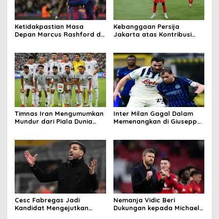
Ketidakpastian Masa
Kebanggaan Persija
Depan Marcus Rashford di
Jakarta atas Kontribusi
Barcelona
Besar ke Timnas Indonesia
Timnas Iran Mengumumkan
Inter Milan Gagal Dalam
Mundur dari Piala Dunia
Memenangkan di Giuseppe
2026
Meazza
Cesc Fabregas Jadi
Nemanja Vidic Beri
Kandidat Mengejutkan
Dukungan kepada Michael
Pelatih Real Madrid
Carrick