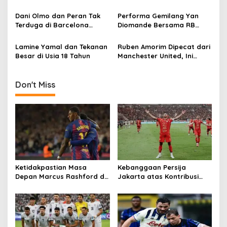
Putar Otak
Ikut Terdampak
Dani Olmo dan Peran Tak
Performa Gemilang Yan
Terduga di Barcelona
Diomande Bersama RB
Musim Tantangan
Leipzig
Lamine Yamal dan Tekanan
Ruben Amorim Dipecat dari
Besar di Usia 18 Tahun
Manchester United, Ini
Alasannya
Don't Miss
Ketidakpastian Masa
Kebanggaan Persija
Depan Marcus Rashford di
Jakarta atas Kontribusi
Barcelona
Besar ke Timnas Indonesia