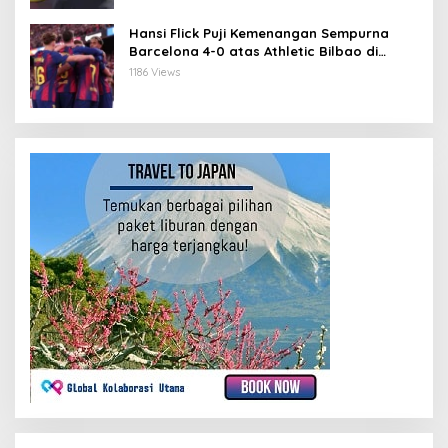
Hansi Flick Puji Kemenangan Sempurna
Barcelona 4-0 atas Athletic Bilbao di
Stadium Baru Camp Nou
1186 Views