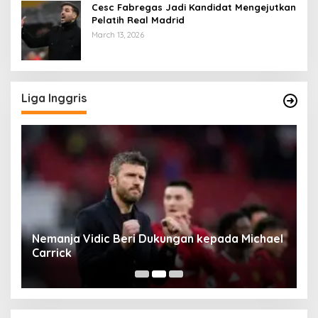
Cesc Fabregas Jadi Kandidat Mengejutkan
Pelatih Real Madrid
March 13, 2026
Liga Inggris
rd
Nemanja Vidic Beri Dukungan kepada Michael
L
Carrick
C