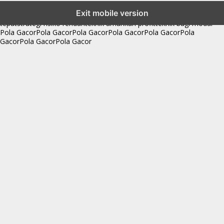
batas bonus dan target
membaca perubahan momentum
pola modal
Exit mobile version
stabil tenang
rasio bayaran super sic bo
strategi entry point
tepat
strategi risiko rendah
teknik amankan profit
teknik bagi modal
Pola Gacor
Pola Gacor
Pola Gacor
Pola Gacor
Pola Gacor
Pola
Gacor
Pola Gacor
Pola Gacor