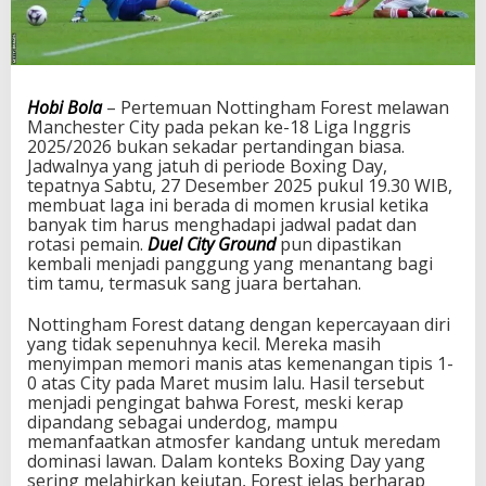
g
h
a
m
F
Hobi Bola
– Pertemuan Nottingham Forest melawan
o
Manchester City pada pekan ke-18 Liga Inggris
r
2025/2026 bukan sekadar pertandingan biasa.
e
Jadwalnya yang jatuh di periode Boxing Day,
s
tepatnya Sabtu, 27 Desember 2025 pukul 19.30 WIB,
t
membuat laga ini berada di momen krusial ketika
T
banyak tim harus menghadapi jadwal padat dan
a
rotasi pemain.
Duel City Ground
pun dipastikan
n
kembali menjadi panggung yang menantang bagi
t
tim tamu, termasuk sang juara bertahan.
a
n
Nottingham Forest datang dengan kepercayaan diri
g
yang tidak sepenuhnya kecil. Mereka masih
M
menyimpan memori manis atas kemenangan tipis 1-
a
0 atas City pada Maret musim lalu. Hasil tersebut
n
menjadi pengingat bahwa Forest, meski kerap
c
dipandang sebagai underdog, mampu
h
memanfaatkan atmosfer kandang untuk meredam
e
dominasi lawan. Dalam konteks Boxing Day yang
s
sering melahirkan kejutan, Forest jelas berharap
t