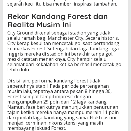
sejarah kecil itu bisa memberi inspirasi tambahan.
e
r
Rekor Kandang Forest dan
C
i
Realita Musim Ini
t
y
City Ground dikenal sebagai stadion yang tidak
selalu ramah bagi Manchester City. Secara historis,
City kerap kesulitan mencetak gol saat bertandang
ke markas Forest. Setengah dari laga tandang Liga
Inggris mereka di stadion ini berakhir tanpa gol,
meski catatan menariknya, City hampir selalu
selamat dari kekalahan ketika berhasil mencetak gol
lebih dulu.
Di sisi lain, performa kandang Forest tidak
sepenuhnya stabil. Pada periode pertengahan
musim lalu, tepatnya antara pekan 8 hingga 30,
Forest sempat tampil impresif dengan
mengumpulkan 29 poin dari 12 laga kandang.
Namun, fase berikutnya menunjukkan penurunan
tajam ketika mereka hanya mampu meraih 11 poin
dari jumlah laga kandang yang sama. Fluktuasi ini
menjadi cerminan inkonsistensi yang masih
membayangi skuad Forest.