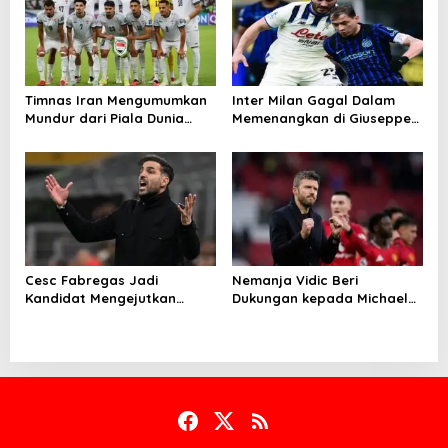
n
Timnas Iran Mengumumkan
Inter Milan Gagal Dalam
Mundur dari Piala Dunia
Memenangkan di Giuseppe
2026
Meazza
Cesc Fabregas Jadi
Nemanja Vidic Beri
Kandidat Mengejutkan
Dukungan kepada Michael
Pelatih Real Madrid
Carrick