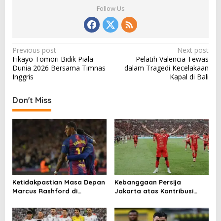
Follow Us
P
Previous post
Next post
Fikayo Tomori Bidik Piala
Pelatih Valencia Tewas
o
Dunia 2026 Bersama Timnas
dalam Tragedi Kecelakaan
s
Inggris
Kapal di Bali
t
Don't Miss
n
a
v
i
g
a
Ketidakpastian Masa Depan
Kebanggaan Persija
t
Marcus Rashford di
Jakarta atas Kontribusi
Barcelona
Besar ke Timnas Indonesia
i
o